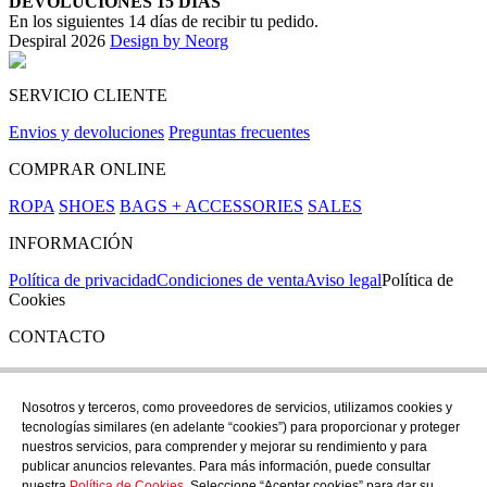
DEVOLUCIONES 15 DÍAS
En los siguientes 14 días de recibir tu pedido.
Despiral 2026
Design by Neorg
SERVICIO CLIENTE
Envios y devoluciones
Preguntas frecuentes
COMPRAR ONLINE
ROPA
SHOES
BAGS + ACCESSORIES
SALES
INFORMACIÓN
Política de privacidad
Condiciones de venta
Aviso legal
Política de
Cookies
CONTACTO
Si tienes cualquier duda puedes contactar con nosotros en nuestra
tienda de C/ Santa Clara 43, en Girona:
Nosotros y terceros, como proveedores de servicios, utilizamos cookies y
tecnologías similares (en adelante “cookies”) para proporcionar y proteger
TEL: +34 972 21 30 04
nuestros servicios, para comprender y mejorar su rendimiento y para
EMAIL: despiral@despiral.com
publicar anuncios relevantes. Para más información, puede consultar
nuestra
Política de Cookies
. Seleccione “Aceptar cookies” para dar su