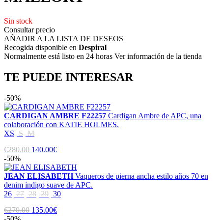
Sin stock
Consultar precio
AÑADIR A LA LISTA DE DESEOS
Recogida disponible en
Despiral
Normalmente está listo en 24 horas Ver información de la tienda
TE PUEDE INTERESAR
-50%
CARDIGAN AMBRE F22257
Cardigan Ambre de APC, una
colaboración con KATIE HOLMES.
XS
S
M
€280.00
140.00€
-50%
JEAN ELISABETH
Vaqueros de pierna ancha estilo años 70 en
denim índigo suave de APC.
26
27
28
29
30
€270.00
135.00€
-50%