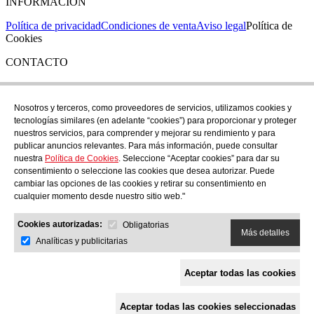
INFORMACIÓN
Política de privacidad
Condiciones de venta
Aviso legal
Política de
Cookies
CONTACTO
Si tienes cualquier duda puedes contactar con nosotros en nuestra
tienda de C/ Santa Clara 43, en Girona:
Nosotros y terceros, como proveedores de servicios, utilizamos cookies y
tecnologías similares (en adelante “cookies”) para proporcionar y proteger
TEL: +34 972 21 30 04
nuestros servicios, para comprender y mejorar su rendimiento y para
EMAIL: despiral@despiral.com
publicar anuncios relevantes. Para más información, puede consultar
nuestra
Política de Cookies
. Seleccione “Aceptar cookies” para dar su
SÍGUENOS EN
consentimiento o seleccione las cookies que desea autorizar. Puede
Instagram
cambiar las opciones de las cookies y retirar su consentimiento en
cualquier momento desde nuestro sitio web."
Financiado por la Unión Europea -
Cookies autorizadas:
NextGeneration EU
Obligatorias
Más detalles
Analíticas y publicitarias
Aceptar todas las cookies
Aceptar todas las cookies seleccionadas