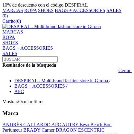
10% de descuento con el código DESPIRAL
MARCAS
ROPA
SHOES
BAGS + ACCESSORIES
SALES
(
0
)
Carrito
(0)
MARCAS
ROPA
SHOES
BAGS + ACCESSORIES
SALES
Resultados de la búsqueda
Cerrar
DESPIRAL - Multi-brand fashion store in Girona
/
BAGS + ACCESSORIES
/
APC
Mostrar/Ocultar filtros
Marca
ANDRÉS GALLARDO
APC
AUTRY
Beso Beach
Bon
Parfumeur
BRADY
Carner
DRAGON
ESCENTRIC