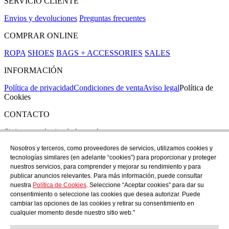
SERVICIO CLIENTE
Envios y devoluciones
Preguntas frecuentes
COMPRAR ONLINE
ROPA
SHOES
BAGS + ACCESSORIES
SALES
INFORMACIÓN
Política de privacidad
Condiciones de venta
Aviso legal
Política de
Cookies
CONTACTO
Si tienes cualquier duda puedes contactar con nosotros en nuestra
tienda de C/ Santa Clara 43, en Girona:
Nosotros y terceros, como proveedores de servicios, utilizamos cookies y
tecnologías similares (en adelante “cookies”) para proporcionar y proteger
TEL: +34 972 21 30 04
nuestros servicios, para comprender y mejorar su rendimiento y para
EMAIL: despiral@despiral.com
publicar anuncios relevantes. Para más información, puede consultar
nuestra
Política de Cookies
. Seleccione “Aceptar cookies” para dar su
SÍGUENOS EN
consentimiento o seleccione las cookies que desea autorizar. Puede
Instagram
cambiar las opciones de las cookies y retirar su consentimiento en
cualquier momento desde nuestro sitio web."
Financiado por la Unión Europea -