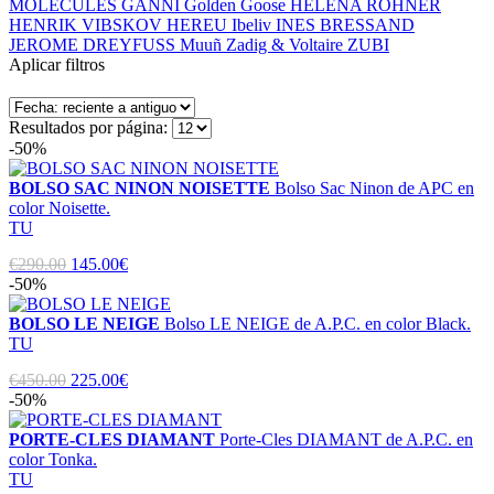
MOLECULES
GANNI
Golden Goose
HELENA ROHNER
HENRIK VIBSKOV
HEREU
Ibeliv
INES BRESSAND
JEROME DREYFUSS
Muuñ
Zadig & Voltaire
ZUBI
Aplicar filtros
Resultados por página:
-50%
BOLSO SAC NINON NOISETTE
Bolso Sac Ninon de APC en
color Noisette.
TU
€290.00
145.00€
-50%
BOLSO LE NEIGE
Bolso LE NEIGE de A.P.C. en color Black.
TU
€450.00
225.00€
-50%
PORTE-CLES DIAMANT
Porte-Cles DIAMANT de A.P.C. en
color Tonka.
TU