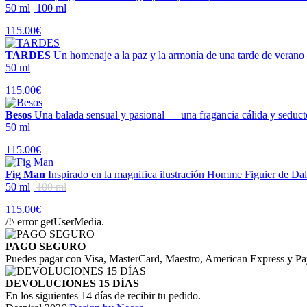
50 ml
100 ml
115.00€
TARDES
Un homenaje a la paz y la armonía de una tarde de verano
50 ml
115.00€
Besos
Una balada sensual y pasional — una fragancia cálida y seduct
50 ml
115.00€
Fig Man
Inspirado en la magnifica ilustración Homme Figuier de Dalí,
50 ml
100 ml
115.00€
/!\ error getUserMedia.
PAGO SEGURO
Puedes pagar con Visa, MasterCard, Maestro, American Express y Pa
DEVOLUCIONES 15 DÍAS
En los siguientes 14 días de recibir tu pedido.