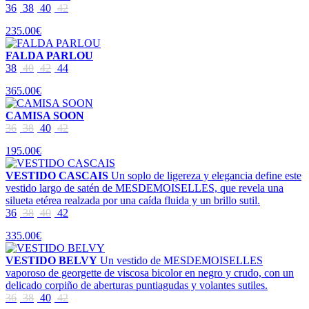
36
38
40
42
235.00€
FALDA PARLOU
38
40
42
44
365.00€
CAMISA SOON
36
38
40
42
195.00€
VESTIDO CASCAIS
Un soplo de ligereza y elegancia define este
vestido largo de satén de MESDEMOISELLES, que revela una
silueta etérea realzada por una caída fluida y un brillo sutil.
36
38
40
42
335.00€
VESTIDO BELVY
Un vestido de MESDEMOISELLES
vaporoso de georgette de viscosa bicolor en negro y crudo, con un
delicado corpiño de aberturas puntiagudas y volantes sutiles.
36
38
40
42