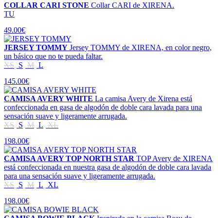
COLLAR CARI STONE
Collar CARI de XIRENA.
TU
49.00€
JERSEY TOMMY
Jersey TOMMY de XIRENA, en color negro,
un básico que no te pueda faltar.
XS
S
M
L
145.00€
CAMISA AVERY WHITE
La camisa Avery de Xirena está
confeccionada en gasa de algodón de doble cara lavada para una
sensación suave y ligeramente arrugada.
XS
S
M
L
XL
198.00€
CAMISA AVERY TOP NORTH STAR
TOP Avery de XIRENA
está confeccionada en nuestra gasa de algodón de doble cara lavada
para una sensación suave y ligeramente arrugada.
XS
S
M
L
XL
198.00€