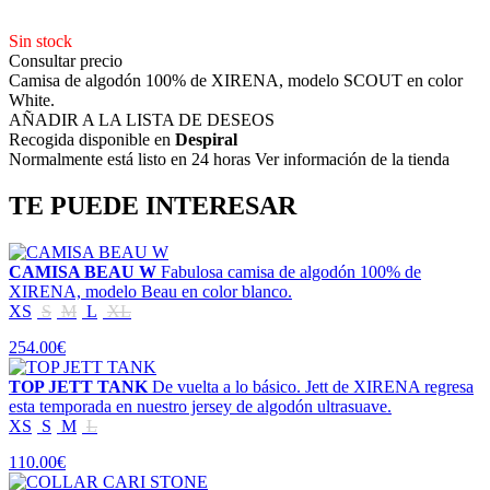
Sin stock
Consultar precio
Camisa de algodón 100% de XIRENA, modelo SCOUT en color
White.
AÑADIR A LA LISTA DE DESEOS
Recogida disponible en
Despiral
Normalmente está listo en 24 horas Ver información de la tienda
TE PUEDE INTERESAR
CAMISA BEAU W
Fabulosa camisa de algodón 100% de
XIRENA, modelo Beau en color blanco.
XS
S
M
L
XL
254.00€
TOP JETT TANK
De vuelta a lo básico. Jett de XIRENA regresa
esta temporada en nuestro jersey de algodón ultrasuave.
XS
S
M
L
110.00€