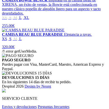
CAMISA BOWIE BLACK
Inspirada en la camisa Beau de
XIRENA, un éxito de ventas, la Bowie está confeccionada en
nuestro clásico popelín de algodón ligero para un aspecto y tacto
desenfadados.
XS
S
M
L
XL
255.00€
CAMISA BEAU BLUE PARADISE
Elegancia a rayas.
XS
S
M
L
320.00€
/!\ error getUserMedia.
PAGO SEGURO
Puedes pagar con Visa, MasterCard, Maestro, American Express y
Paypal.
DEVOLUCIONES 15 DÍAS
En los siguientes 14 días de recibir tu pedido.
Despiral 2026
Design by Neorg
SERVICIO CLIENTE
Envios y devoluciones
Preguntas frecuentes