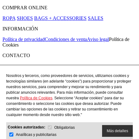
COMPRAR ONLINE
ROPA
SHOES
BAGS + ACCESSORIES
SALES
INFORMACIÓN
Política de privacidad
Condiciones de venta
Aviso legal
Política de
Cookies
CONTACTO
Si tienes cualquier duda puedes contactar con nosotros en nuestra
tienda de C/ Santa Clara 43, en Girona:
Nosotros y terceros, como proveedores de servicios, utilizamos cookies y
tecnologías similares (en adelante “cookies”) para proporcionar y proteger
TEL: +34 972 21 30 04
nuestros servicios, para comprender y mejorar su rendimiento y para
EMAIL: despiral@despiral.com
publicar anuncios relevantes. Para más información, puede consultar
nuestra
Política de Cookies
. Seleccione “Aceptar cookies” para dar su
SÍGUENOS EN
consentimiento o seleccione las cookies que desea autorizar. Puede
Instagram
cambiar las opciones de las cookies y retirar su consentimiento en
cualquier momento desde nuestro sitio web."
Financiado por la Unión Europea -
Cookies autorizadas:
NextGeneration EU
Obligatorias
Más detalles
Analíticas y publicitarias