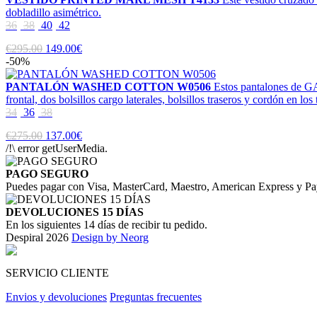
dobladillo asimétrico.
36
38
40
42
€295.00
149.00€
-50%
PANTALÓN WASHED COTTON W0506
Estos pantalones de GA
frontal, dos bolsillos cargo laterales, bolsillos traseros y cordón en los 
34
36
38
€275.00
137.00€
/!\ error getUserMedia.
PAGO SEGURO
Puedes pagar con Visa, MasterCard, Maestro, American Express y Pa
DEVOLUCIONES 15 DÍAS
En los siguientes 14 días de recibir tu pedido.
Despiral 2026
Design by Neorg
SERVICIO CLIENTE
Envios y devoluciones
Preguntas frecuentes