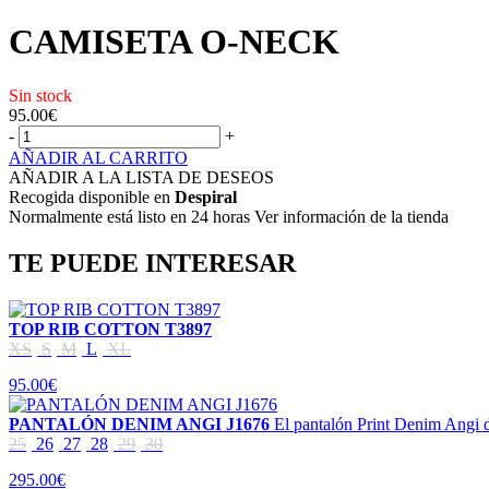
CAMISETA O-NECK
Sin stock
95.00
€
-
+
AÑADIR AL CARRITO
AÑADIR A LA LISTA DE DESEOS
Recogida disponible en
Despiral
Normalmente está listo en 24 horas Ver información de la tienda
TE PUEDE INTERESAR
TOP RIB COTTON T3897
XS
S
M
L
XL
95.00€
PANTALÓN DENIM ANGI J1676
El pantalón Print Denim Angi d
25
26
27
28
29
30
295.00€