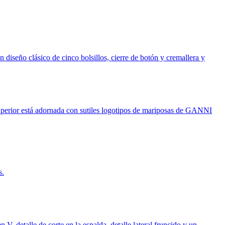
iseño clásico de cinco bolsillos, cierre de botón y cremallera y
uperior está adornada con sutiles logotipos de mariposas de GANNI
s.
, detalle de corte en la espalda, detalle lateral fruncido y un