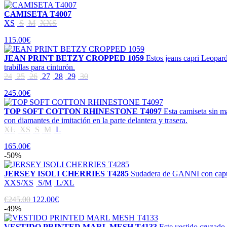
CAMISETA T4007
XS
S
M
XXS
115.00€
JEAN PRINT BETZY CROPPED 1059
Estos jeans capri Leopar
trabillas para cinturón.
24
25
26
27
28
29
30
245.00€
TOP SOFT COTTON RHINESTONE T4097
Esta camiseta sin m
con diamantes de imitación en la parte delantera y trasera.
XL
XS
S
M
L
165.00€
-50%
JERSEY ISOLI CHERRIES T4285
Sudadera de GANNI con capuch
XXS/XS
S/M
L/XL
€245.00
122.00€
-49%
VESTIDO PRINTED MARL MESH T4133
Este vestido cruzado 