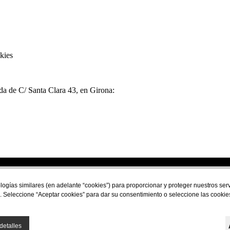
kies
nda de C/ Santa Clara 43, en Girona:
Financiado por la Unión Europea - NextGeneration E
logías similares (en adelante “cookies”) para proporcionar y proteger nuestros se
. Seleccione “Aceptar cookies” para dar su consentimiento o seleccione las cookie
detalles