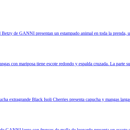
d Betzy de GANNI presentan un estampado animal en toda la prenda, un d
angas con mariposa tiene escote redondo y espalda cruzada. La parte s
a extragrande Black Isoli Cherries presenta capucha y mangas larga
de GANNI largo con frunces de malla de leopardo presenta un escote en V