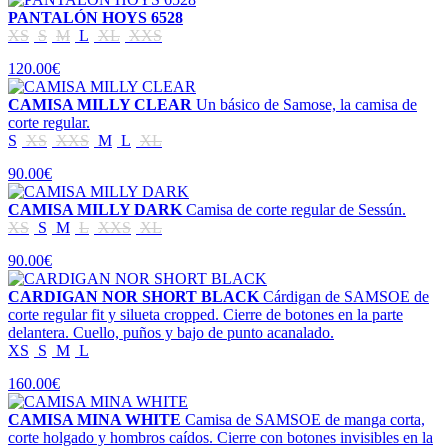
PANTALÓN HOYS 6528
XS
S
M
L
XL
XXS
120.00€
CAMISA MILLY CLEAR
Un básico de Samose, la camisa de
corte regular.
S
XS
XXS
M
L
XL
90.00€
CAMISA MILLY DARK
Camisa de corte regular de Sessún.
XS
S
M
L
XXS
XL
90.00€
CARDIGAN NOR SHORT BLACK
Cárdigan de SAMSOE de
corte regular fit y silueta cropped. Cierre de botones en la parte
delantera. Cuello, puños y bajo de punto acanalado.
XS
S
M
L
160.00€
CAMISA MINA WHITE
Camisa de SAMSOE de manga corta,
corte holgado y hombros caídos. Cierre con botones invisibles en la