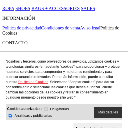
ROPA
SHOES
BAGS + ACCESSORIES
SALES
INFORMACIÓN
Política de privacidad
Condiciones de venta
Aviso legal
Política de
Cookies
CONTACTO
Si tienes cualquier duda puedes contactar con nosotros en nuestra
tienda de C/ Santa Clara 43, en Girona:
Nosotros y terceros, como proveedores de servicios, utilizamos cookies y
tecnologías similares (en adelante “cookies”) para proporcionar y proteger
TEL: +34 972 21 30 04
nuestros servicios, para comprender y mejorar su rendimiento y para
EMAIL: despiral@despiral.com
publicar anuncios relevantes. Para más información, puede consultar
nuestra
Política de Cookies
. Seleccione “Aceptar cookies” para dar su
SÍGUENOS EN
consentimiento o seleccione las cookies que desea autorizar. Puede
Instagram
cambiar las opciones de las cookies y retirar su consentimiento en
cualquier momento desde nuestro sitio web."
Financiado por la Unión Europea -
Cookies autorizadas:
NextGeneration EU
Obligatorias
Más detalles
Analíticas y publicitarias