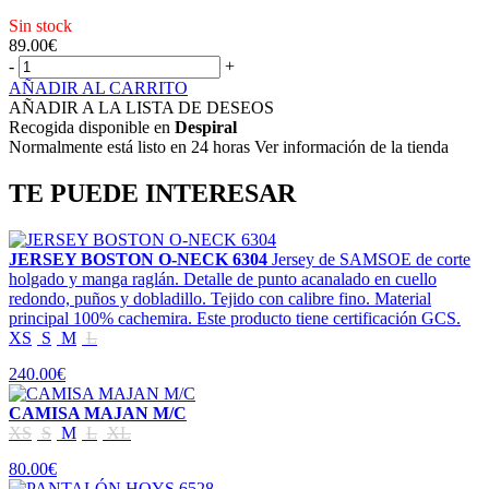
Sin stock
89.00
€
-
+
AÑADIR AL CARRITO
AÑADIR A LA LISTA DE DESEOS
Recogida disponible en
Despiral
Normalmente está listo en 24 horas Ver información de la tienda
TE PUEDE INTERESAR
JERSEY BOSTON O-NECK 6304
Jersey de SAMSOE de corte
holgado y manga raglán. Detalle de punto acanalado en cuello
redondo, puños y dobladillo. Tejido con calibre fino. Material
principal 100% cachemira. Este producto tiene certificación GCS.
XS
S
M
L
240.00€
CAMISA MAJAN M/C
XS
S
M
L
XL
80.00€