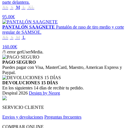
parte delantera.
XS
S
M
L
XL
95.00€
PANTALÓN SAAGNETE
Pantalón de raso de tiro medio y corte
regular de SAMSOE.
XS
S
M
L
160.00€
/!\ error getUserMedia.
PAGO SEGURO
Puedes pagar con Visa, MasterCard, Maestro, American Express y
Paypal.
DEVOLUCIONES 15 DÍAS
En los siguientes 14 días de recibir tu pedido.
Despiral 2026
Design by Neorg
SERVICIO CLIENTE
Envios y devoluciones
Preguntas frecuentes
COMPRAR ONLINE