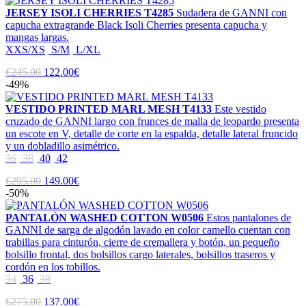
JERSEY ISOLI CHERRIES T4285
Sudadera de GANNI con
capucha extragrande Black Isoli Cherries presenta capucha y
mangas largas.
XXS/XS
S/M
L/XL
€245.00
122.00€
-49%
VESTIDO PRINTED MARL MESH T4133
Este vestido
cruzado de GANNI largo con frunces de malla de leopardo presenta
un escote en V, detalle de corte en la espalda, detalle lateral fruncido
y un dobladillo asimétrico.
36
38
40
42
€295.00
149.00€
-50%
PANTALÓN WASHED COTTON W0506
Estos pantalones de
GANNI de sarga de algodón lavado en color camello cuentan con
trabillas para cinturón, cierre de cremallera y botón, un pequeño
bolsillo frontal, dos bolsillos cargo laterales, bolsillos traseros y
cordón en los tobillos.
34
36
38
€275.00
137.00€