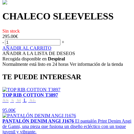
CHALECO SLEEVELESS
Sin stock
295.00
€
-
+
AÑADIR AL CARRITO
AÑADIR A LA LISTA DE DESEOS
Recogida disponible en
Despiral
Normalmente está listo en 24 horas Ver información de la tienda
TE PUEDE INTERESAR
TOP RIB COTTON T3897
XS
S
M
L
XL
95.00€
PANTALÓN DENIM ANGI J1676
El pantalón Print Denim Angi
de Ganni, una pieza que fusiona un diseño ecléctico con un toque
juvenil y vibrante.