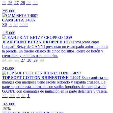
25
26
27
28
29
30
295.00€
CAMISETA T4007
XS
S
M
XXS
115.00€
JEAN PRINT BETZY CROPPED 1059
Estos jeans capri
Leopard Betzy de GANNI presentan un estampado animal en toda
la prenda, un diseño clásico de cinco bolsillos, cierre de botón y
cremallera y trabillas para cinturón.
24
25
26
27
28
29
30
245.00€
TOP SOFT COTTON RHINESTONE T4097
Esta camiseta sin
mangas con mariposa tiene escote redondo y espalda cruzada. La
parte superior está adornada con sutiles logotipos de mariposas de
GANNI con diamantes de imitación en la parte delantera y trasera.
XL
XS
S
M
L
165.00€
-50%