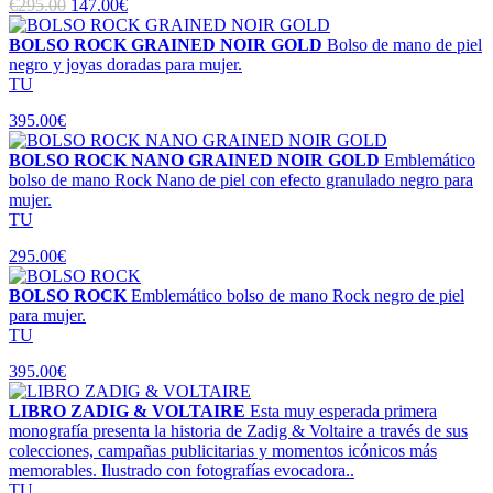
€295.00
147.00€
BOLSO ROCK GRAINED NOIR GOLD
Bolso de mano de piel
negro y joyas doradas para mujer.
TU
395.00€
BOLSO ROCK NANO GRAINED NOIR GOLD
Emblemático
bolso de mano Rock Nano de piel con efecto granulado negro para
mujer.
TU
295.00€
BOLSO ROCK
Emblemático bolso de mano Rock negro de piel
para mujer.
TU
395.00€
LIBRO ZADIG & VOLTAIRE
Esta muy esperada primera
monografía presenta la historia de Zadig & Voltaire a través de sus
colecciones, campañas publicitarias y momentos icónicos más
memorables. Ilustrado con fotografías evocadora..
TU