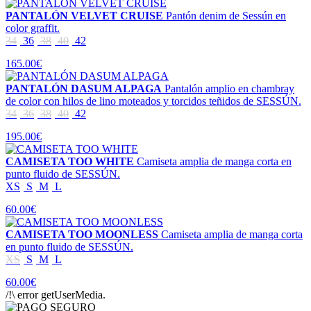
PANTALÓN VELVET CRUISE
Pantón denim de Sessún en
color graffit.
34
36
38
40
42
165.00€
PANTALÓN DASUM ALPAGA
Pantalón amplio en chambray
de color con hilos de lino moteados y torcidos teñidos de SESSÚN.
34
36
38
40
42
195.00€
CAMISETA TOO WHITE
Camiseta amplia de manga corta en
punto fluido de SESSÚN.
XS
S
M
L
60.00€
CAMISETA TOO MOONLESS
Camiseta amplia de manga corta
en punto fluido de SESSÚN.
XS
S
M
L
60.00€
/!\ error getUserMedia.