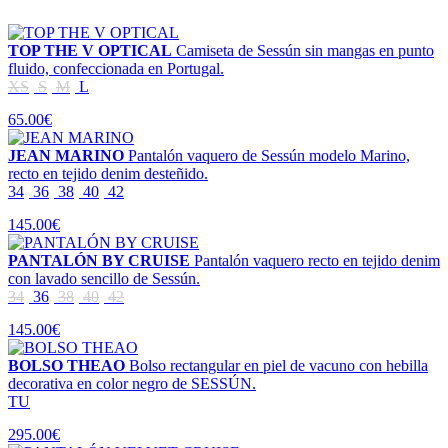
TOP THE V OPTICAL
Camiseta de Sessún sin mangas en punto
fluido, confeccionada en Portugal.
XS
S
M
L
65.00€
JEAN MARINO
Pantalón vaquero de Sessún modelo Marino,
recto en tejido denim desteñido.
34
36
38
40
42
145.00€
PANTALÓN BY CRUISE
Pantalón vaquero recto en tejido denim
con lavado sencillo de Sessún.
34
36
38
40
42
145.00€
BOLSO THEAO
Bolso rectangular en piel de vacuno con hebilla
decorativa en color negro de SESSÚN.
TU
295.00€