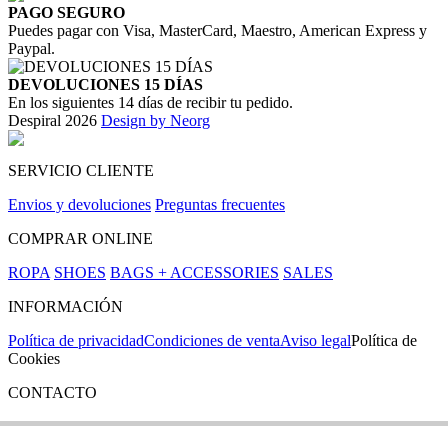
PAGO SEGURO
Puedes pagar con Visa, MasterCard, Maestro, American Express y
Paypal.
DEVOLUCIONES 15 DÍAS
En los siguientes 14 días de recibir tu pedido.
Despiral 2026
Design by Neorg
SERVICIO CLIENTE
Envios y devoluciones
Preguntas frecuentes
COMPRAR ONLINE
ROPA
SHOES
BAGS + ACCESSORIES
SALES
INFORMACIÓN
Política de privacidad
Condiciones de venta
Aviso legal
Política de
Cookies
CONTACTO
Si tienes cualquier duda puedes contactar con nosotros en nuestra
tienda de C/ Santa Clara 43, en Girona: