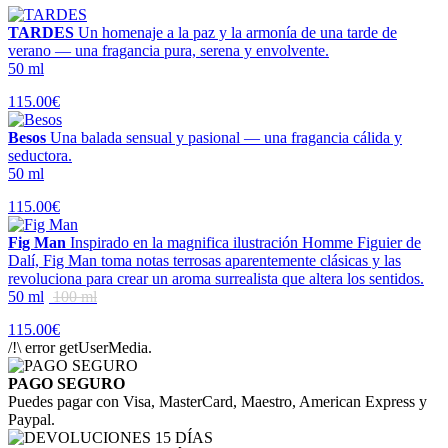
TARDES
Un homenaje a la paz y la armonía de una tarde de
verano — una fragancia pura, serena y envolvente.
50 ml
115.00€
Besos
Una balada sensual y pasional — una fragancia cálida y
seductora.
50 ml
115.00€
Fig Man
Inspirado en la magnifica ilustración Homme Figuier de
Dalí, Fig Man toma notas terrosas aparentemente clásicas y las
revoluciona para crear un aroma surrealista que altera los sentidos.
50 ml
100 ml
115.00€
/!\ error getUserMedia.
PAGO SEGURO
Puedes pagar con Visa, MasterCard, Maestro, American Express y
Paypal.