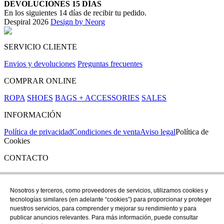
DEVOLUCIONES 15 DÍAS
En los siguientes 14 días de recibir tu pedido.
Despiral 2026
Design by Neorg
SERVICIO CLIENTE
Envios y devoluciones
Preguntas frecuentes
COMPRAR ONLINE
ROPA
SHOES
BAGS + ACCESSORIES
SALES
INFORMACIÓN
Política de privacidad
Condiciones de venta
Aviso legal
Política de
Cookies
CONTACTO
Si tienes cualquier duda puedes contactar con nosotros en nuestra
tienda de C/ Santa Clara 43, en Girona:
Nosotros y terceros, como proveedores de servicios, utilizamos cookies y
tecnologías similares (en adelante “cookies”) para proporcionar y proteger
TEL: +34 972 21 30 04
nuestros servicios, para comprender y mejorar su rendimiento y para
EMAIL: despiral@despiral.com
publicar anuncios relevantes. Para más información, puede consultar