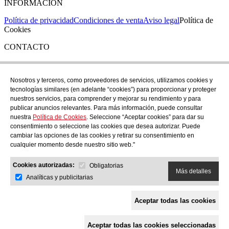
INFORMACIÓN
Política de privacidad
Condiciones de venta
Aviso legal
Política de
Cookies
CONTACTO
Si tienes cualquier duda puedes contactar con nosotros en nuestra
tienda de C/ Santa Clara 43, en Girona:
Nosotros y terceros, como proveedores de servicios, utilizamos cookies y
tecnologías similares (en adelante “cookies”) para proporcionar y proteger
TEL: +34 972 21 30 04
nuestros servicios, para comprender y mejorar su rendimiento y para
EMAIL: despiral@despiral.com
publicar anuncios relevantes. Para más información, puede consultar
nuestra
Política de Cookies
. Seleccione “Aceptar cookies” para dar su
SÍGUENOS EN
consentimiento o seleccione las cookies que desea autorizar. Puede
Instagram
cambiar las opciones de las cookies y retirar su consentimiento en
cualquier momento desde nuestro sitio web."
Financiado por la Unión Europea -
Cookies autorizadas:
NextGeneration EU
Obligatorias
Más detalles
Analíticas y publicitarias
Aceptar todas las cookies
Aceptar todas las cookies seleccionadas