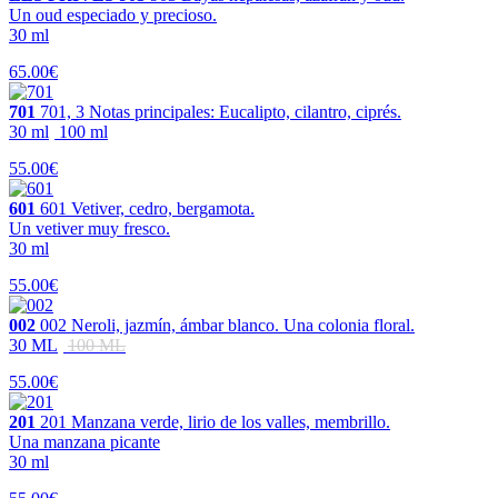
Un oud especiado y precioso.
30 ml
65.00€
701
701, 3 Notas principales: Eucalipto, cilantro, ciprés.
30 ml
100 ml
55.00€
601
601 Vetiver, cedro, bergamota.
Un vetiver muy fresco.
30 ml
55.00€
002
002 Neroli, jazmín, ámbar blanco. Una colonia floral.
30 ML
100 ML
55.00€
201
201 Manzana verde, lirio de los valles, membrillo.
Una manzana picante
30 ml