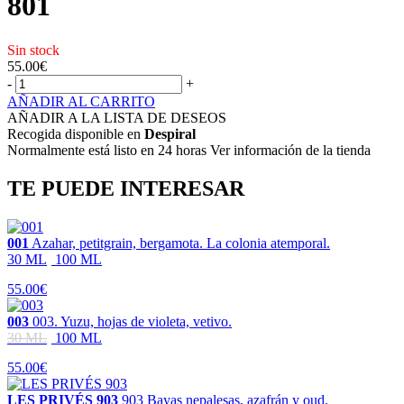
801
Sin stock
55.00
€
-
+
AÑADIR AL CARRITO
AÑADIR A LA LISTA DE DESEOS
Recogida disponible en
Despiral
Normalmente está listo en 24 horas Ver información de la tienda
TE PUEDE INTERESAR
001
Azahar, petitgrain, bergamota. La colonia atemporal.
30 ML
100 ML
55.00€
003
003. Yuzu, hojas de violeta, vetivo.
30 ML
100 ML
55.00€
LES PRIVÉS 903
903 Bayas nepalesas, azafrán y oud.