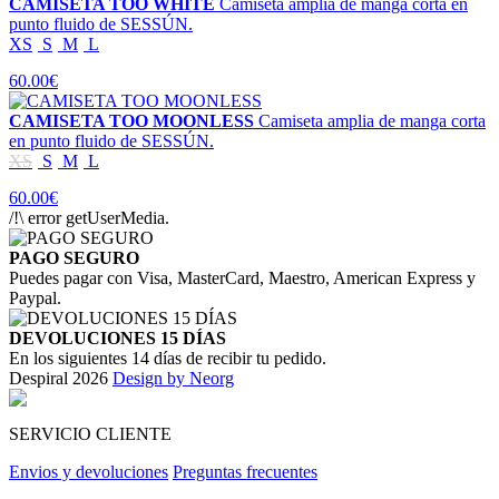
CAMISETA TOO WHITE
Camiseta amplia de manga corta en
punto fluido de SESSÚN.
XS
S
M
L
60.00€
CAMISETA TOO MOONLESS
Camiseta amplia de manga corta
en punto fluido de SESSÚN.
XS
S
M
L
60.00€
/!\ error getUserMedia.
PAGO SEGURO
Puedes pagar con Visa, MasterCard, Maestro, American Express y
Paypal.
DEVOLUCIONES 15 DÍAS
En los siguientes 14 días de recibir tu pedido.
Despiral 2026
Design by Neorg
SERVICIO CLIENTE
Envios y devoluciones
Preguntas frecuentes