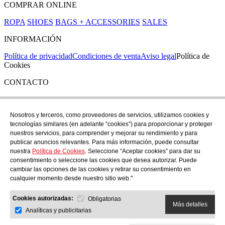
COMPRAR ONLINE
ROPA
SHOES
BAGS + ACCESSORIES
SALES
INFORMACIÓN
Política de privacidad
Condiciones de venta
Aviso legal
Política de
Cookies
CONTACTO
Si tienes cualquier duda puedes contactar con nosotros en nuestra
tienda de C/ Santa Clara 43, en Girona:
Nosotros y terceros, como proveedores de servicios, utilizamos cookies y
tecnologías similares (en adelante “cookies”) para proporcionar y proteger
TEL: +34 972 21 30 04
nuestros servicios, para comprender y mejorar su rendimiento y para
EMAIL: despiral@despiral.com
publicar anuncios relevantes. Para más información, puede consultar
nuestra
Política de Cookies
. Seleccione “Aceptar cookies” para dar su
SÍGUENOS EN
consentimiento o seleccione las cookies que desea autorizar. Puede
Instagram
cambiar las opciones de las cookies y retirar su consentimiento en
cualquier momento desde nuestro sitio web."
Financiado por la Unión Europea -
Cookies autorizadas:
NextGeneration EU
Obligatorias
Más detalles
Analíticas y publicitarias