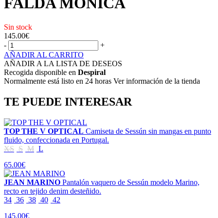
FALDA MONICA
Sin stock
145.00
€
-
+
AÑADIR AL CARRITO
AÑADIR A LA LISTA DE DESEOS
Recogida disponible en
Despiral
Normalmente está listo en 24 horas Ver información de la tienda
TE PUEDE INTERESAR
TOP THE V OPTICAL
Camiseta de Sessún sin mangas en punto
fluido, confeccionada en Portugal.
XS
S
M
L
65.00€
JEAN MARINO
Pantalón vaquero de Sessún modelo Marino,
recto en tejido denim desteñido.
34
36
38
40
42
145.00€