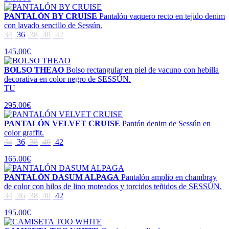
PANTALÓN BY CRUISE
Pantalón vaquero recto en tejido denim
con lavado sencillo de Sessún.
34
36
38
40
42
145.00€
BOLSO THEAO
Bolso rectangular en piel de vacuno con hebilla
decorativa en color negro de SESSÚN.
TU
295.00€
PANTALÓN VELVET CRUISE
Pantón denim de Sessún en
color graffit.
34
36
38
40
42
165.00€
PANTALÓN DASUM ALPAGA
Pantalón amplio en chambray
de color con hilos de lino moteados y torcidos teñidos de SESSÚN.
34
36
38
40
42
195.00€