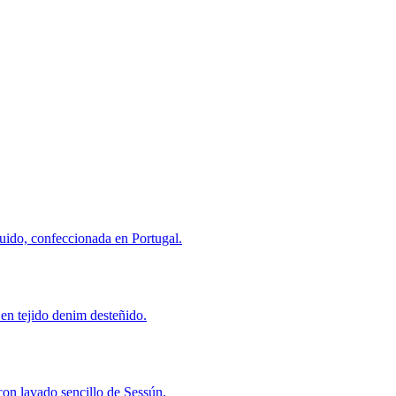
uido, confeccionada en Portugal.
en tejido denim desteñido.
con lavado sencillo de Sessún.