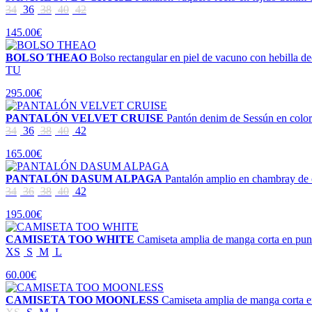
34
36
38
40
42
145.00€
BOLSO THEAO
Bolso rectangular en piel de vacuno con hebilla 
TU
295.00€
PANTALÓN VELVET CRUISE
Pantón denim de Sessún en color 
34
36
38
40
42
165.00€
PANTALÓN DASUM ALPAGA
Pantalón amplio en chambray de 
34
36
38
40
42
195.00€
CAMISETA TOO WHITE
Camiseta amplia de manga corta en pu
XS
S
M
L
60.00€
CAMISETA TOO MOONLESS
Camiseta amplia de manga corta 