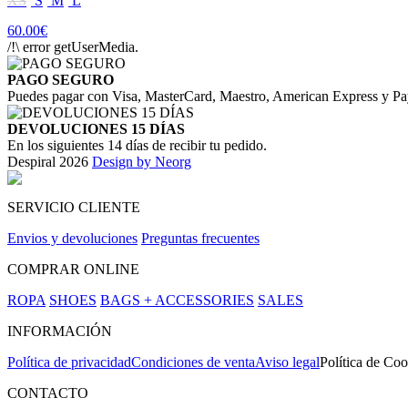
XS
S
M
L
60.00€
/!\ error getUserMedia.
PAGO SEGURO
Puedes pagar con Visa, MasterCard, Maestro, American Express y Pa
DEVOLUCIONES 15 DÍAS
En los siguientes 14 días de recibir tu pedido.
Despiral 2026
Design by Neorg
SERVICIO CLIENTE
Envios y devoluciones
Preguntas frecuentes
COMPRAR ONLINE
ROPA
SHOES
BAGS + ACCESSORIES
SALES
INFORMACIÓN
Política de privacidad
Condiciones de venta
Aviso legal
Política de Coo
CONTACTO