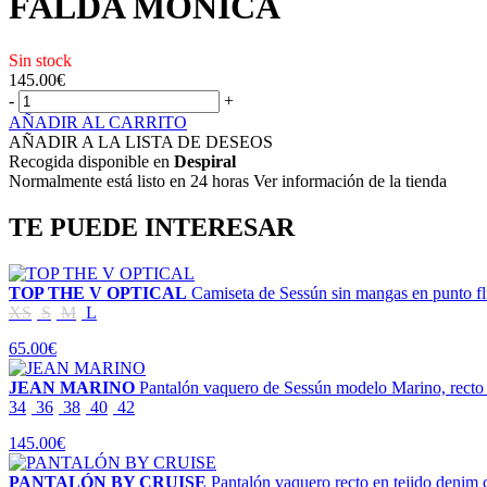
FALDA MONICA
Sin stock
145.00
€
-
+
AÑADIR AL CARRITO
AÑADIR A LA LISTA DE DESEOS
Recogida disponible en
Despiral
Normalmente está listo en 24 horas Ver información de la tienda
TE PUEDE INTERESAR
TOP THE V OPTICAL
Camiseta de Sessún sin mangas en punto fl
XS
S
M
L
65.00€
JEAN MARINO
Pantalón vaquero de Sessún modelo Marino, recto 
34
36
38
40
42
145.00€
PANTALÓN BY CRUISE
Pantalón vaquero recto en tejido denim 