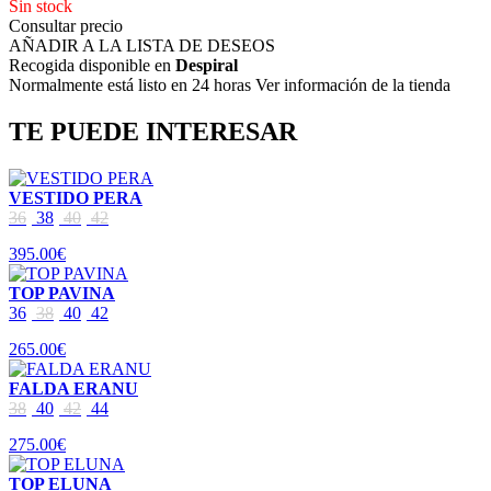
Sin stock
Consultar precio
AÑADIR A LA LISTA DE DESEOS
Recogida disponible en
Despiral
Normalmente está listo en 24 horas Ver información de la tienda
TE PUEDE INTERESAR
VESTIDO PERA
36
38
40
42
395.00€
TOP PAVINA
36
38
40
42
265.00€
FALDA ERANU
38
40
42
44
275.00€
TOP ELUNA