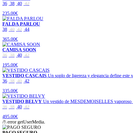
36
38
40
42
235.00€
FALDA PARLOU
38
40
42
44
365.00€
CAMISA SOON
36
38
40
42
195.00€
VESTIDO CASCAIS
Un soplo de ligereza y elegancia define este
36
38
40
42
335.00€
VESTIDO BELVY
Un vestido de MESDEMOISELLES vaporoso de geor
36
38
40
42
495.00€
/!\ error getUserMedia.
PAGO SEGURO