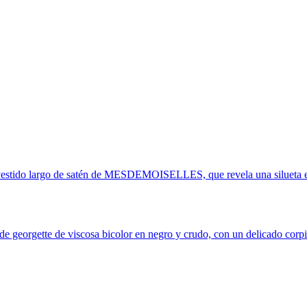
 vestido largo de satén de MESDEMOISELLES, que revela una silueta etér
gette de viscosa bicolor en negro y crudo, con un delicado corpiño 