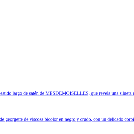
 vestido largo de satén de MESDEMOISELLES, que revela una silueta etér
gette de viscosa bicolor en negro y crudo, con un delicado corpiño 