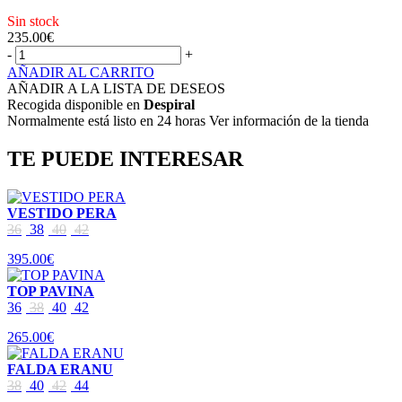
Sin stock
235.00
€
-
+
AÑADIR AL CARRITO
AÑADIR A LA LISTA DE DESEOS
Recogida disponible en
Despiral
Normalmente está listo en 24 horas Ver información de la tienda
TE PUEDE INTERESAR
VESTIDO PERA
36
38
40
42
395.00€
TOP PAVINA
36
38
40
42
265.00€
FALDA ERANU
38
40
42
44