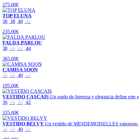
275.00€
TOP ELUNA
36
38
40
42
235.00€
FALDA PARLOU
38
40
42
44
365.00€
CAMISA SOON
36
38
40
42
195.00€
VESTIDO CASCAIS
Un soplo de ligereza y elegancia define este
36
38
40
42
335.00€
VESTIDO BELVY
Un vestido de MESDEMOISELLES vaporoso de geor
36
38
40
42