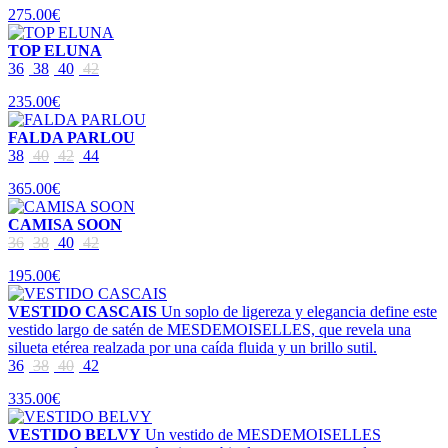
275.00€
TOP ELUNA
36
38
40
42
235.00€
FALDA PARLOU
38
40
42
44
365.00€
CAMISA SOON
36
38
40
42
195.00€
VESTIDO CASCAIS
Un soplo de ligereza y elegancia define este
vestido largo de satén de MESDEMOISELLES, que revela una
silueta etérea realzada por una caída fluida y un brillo sutil.
36
38
40
42
335.00€
VESTIDO BELVY
Un vestido de MESDEMOISELLES