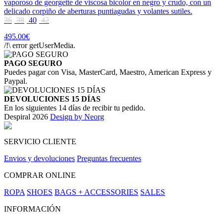
vaporoso de georgette de viscosa bicolor en negro y crudo, con un
delicado corpiño de aberturas puntiagudas y volantes sutiles.
36
38
40
42
495.00€
/!\ error getUserMedia.
PAGO SEGURO
Puedes pagar con Visa, MasterCard, Maestro, American Express y
Paypal.
DEVOLUCIONES 15 DÍAS
En los siguientes 14 días de recibir tu pedido.
Despiral 2026
Design by Neorg
SERVICIO CLIENTE
Envios y devoluciones
Preguntas frecuentes
COMPRAR ONLINE
ROPA
SHOES
BAGS + ACCESSORIES
SALES
INFORMACIÓN