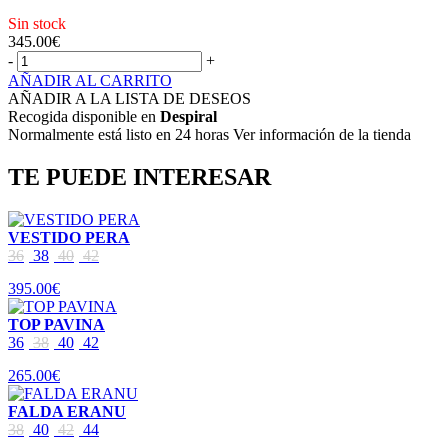
Sin stock
345.00
€
-
+
AÑADIR AL CARRITO
AÑADIR A LA LISTA DE DESEOS
Recogida disponible en
Despiral
Normalmente está listo en 24 horas Ver información de la tienda
TE PUEDE INTERESAR
VESTIDO PERA
36
38
40
42
395.00€
TOP PAVINA
36
38
40
42
265.00€
FALDA ERANU
38
40
42
44