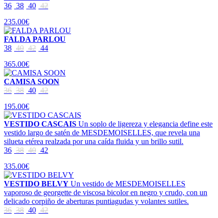
36
38
40
42
235.00€
FALDA PARLOU
38
40
42
44
365.00€
CAMISA SOON
36
38
40
42
195.00€
VESTIDO CASCAIS
Un soplo de ligereza y elegancia define este
vestido largo de satén de MESDEMOISELLES, que revela una
silueta etérea realzada por una caída fluida y un brillo sutil.
36
38
40
42
335.00€
VESTIDO BELVY
Un vestido de MESDEMOISELLES
vaporoso de georgette de viscosa bicolor en negro y crudo, con un
delicado corpiño de aberturas puntiagudas y volantes sutiles.
36
38
40
42