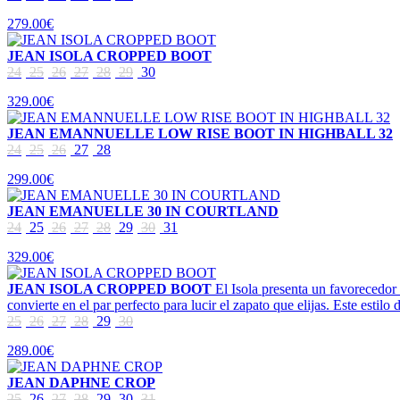
279.00€
JEAN ISOLA CROPPED BOOT
24
25
26
27
28
29
30
329.00€
JEAN EMANNUELLE LOW RISE BOOT IN HIGHBALL 32
24
25
26
27
28
299.00€
JEAN EMANUELLE 30 IN COURTLAND
24
25
26
27
28
29
30
31
329.00€
JEAN ISOLA CROPPED BOOT
El Isola presenta un favorecedor t
convierte en el par perfecto para lucir el zapato que elijas. Este estilo 
25
26
27
28
29
30
289.00€
JEAN DAPHNE CROP
25
26
27
28
29
30
31