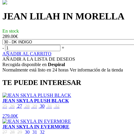
JEAN LILAH IN MORELLA
En stock
289.00
€
-
+
AÑADIR AL CARRITO
AÑADIR A LA LISTA DE DESEOS
Recogida disponible en
Despiral
Normalmente está listo en 24 horas Ver información de la tienda
TE PUEDE INTERESAR
JEAN SKYLA PLUSH BLACK
25
26
27
28
29
30
31
32
279.00€
JEAN SKYLA IN EVERMORE
27
28
29
30
31
32