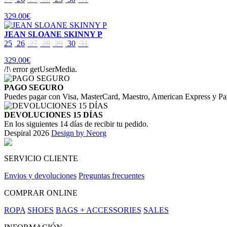
329.00€
JEAN SLOANE SKINNY P
25
26
27
28
29
30
31
329.00€
/!\ error getUserMedia.
PAGO SEGURO
Puedes pagar con Visa, MasterCard, Maestro, American Express y Pa
DEVOLUCIONES 15 DÍAS
En los siguientes 14 días de recibir tu pedido.
Despiral 2026
Design by Neorg
SERVICIO CLIENTE
Envios y devoluciones
Preguntas frecuentes
COMPRAR ONLINE
ROPA
SHOES
BAGS + ACCESSORIES
SALES