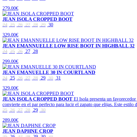
279.00€
JEAN ISOLA CROPPED BOOT
24
25
26
27
28
29
30
329.00€
JEAN EMANNUELLE LOW RISE BOOT IN HIGHBALL 32
24
25
26
27
28
299.00€
JEAN EMANUELLE 30 IN COURTLAND
24
25
26
27
28
29
30
31
329.00€
JEAN ISOLA CROPPED BOOT
El Isola presenta un favorecedor t
convierte en el par perfecto para lucir el zapato que elijas. Este estilo 
25
26
27
28
29
30
289.00€
JEAN DAPHNE CROP
25
26
27
28
29
30
31