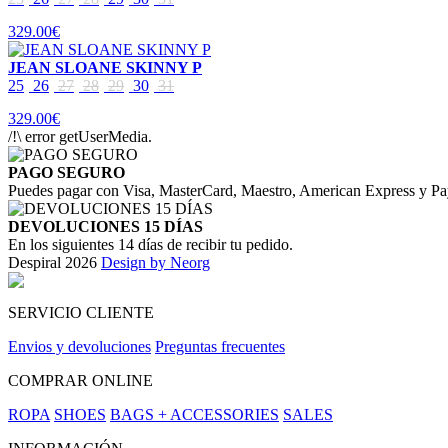
329.00€
JEAN SLOANE SKINNY P
25
26
27
28
29
30
31
329.00€
/!\ error getUserMedia.
PAGO SEGURO
Puedes pagar con Visa, MasterCard, Maestro, American Express y Pa
DEVOLUCIONES 15 DÍAS
En los siguientes 14 días de recibir tu pedido.
Despiral 2026
Design by Neorg
SERVICIO CLIENTE
Envios y devoluciones
Preguntas frecuentes
COMPRAR ONLINE
ROPA
SHOES
BAGS + ACCESSORIES
SALES