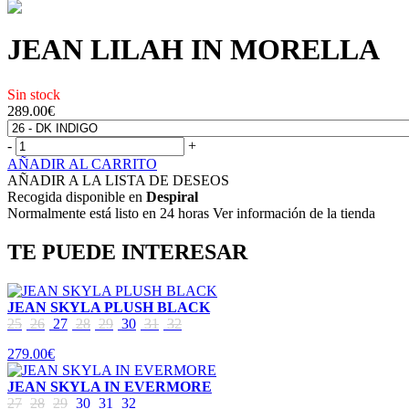
JEAN LILAH IN MORELLA
Sin stock
289.00
€
-
+
AÑADIR AL CARRITO
AÑADIR A LA LISTA DE DESEOS
Recogida disponible en
Despiral
Normalmente está listo en 24 horas Ver información de la tienda
TE PUEDE INTERESAR
JEAN SKYLA PLUSH BLACK
25
26
27
28
29
30
31
32
279.00€
JEAN SKYLA IN EVERMORE
27
28
29
30
31
32