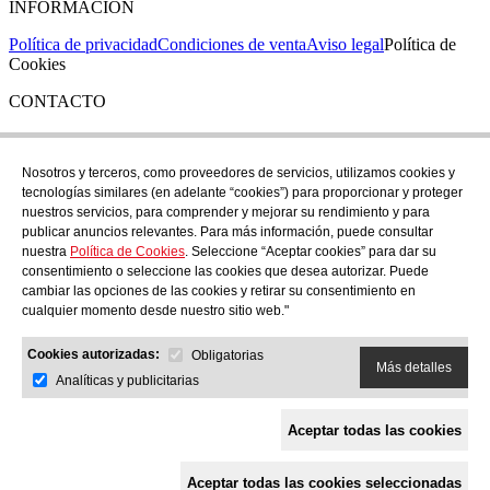
INFORMACIÓN
Política de privacidad
Condiciones de venta
Aviso legal
Política de
Cookies
CONTACTO
Si tienes cualquier duda puedes contactar con nosotros en nuestra
tienda de C/ Santa Clara 43, en Girona:
Nosotros y terceros, como proveedores de servicios, utilizamos cookies y
tecnologías similares (en adelante “cookies”) para proporcionar y proteger
TEL: +34 972 21 30 04
nuestros servicios, para comprender y mejorar su rendimiento y para
EMAIL: despiral@despiral.com
publicar anuncios relevantes. Para más información, puede consultar
nuestra
Política de Cookies
. Seleccione “Aceptar cookies” para dar su
SÍGUENOS EN
consentimiento o seleccione las cookies que desea autorizar. Puede
Instagram
cambiar las opciones de las cookies y retirar su consentimiento en
cualquier momento desde nuestro sitio web."
Financiado por la Unión Europea -
Cookies autorizadas:
NextGeneration EU
Obligatorias
Más detalles
Analíticas y publicitarias
Aceptar todas las cookies
Aceptar todas las cookies seleccionadas