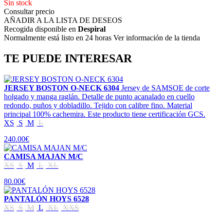
Sin stock
Consultar precio
AÑADIR A LA LISTA DE DESEOS
Recogida disponible en
Despiral
Normalmente está listo en 24 horas Ver información de la tienda
TE PUEDE INTERESAR
JERSEY BOSTON O-NECK 6304
Jersey de SAMSOE de corte
holgado y manga raglán. Detalle de punto acanalado en cuello
redondo, puños y dobladillo. Tejido con calibre fino. Material
principal 100% cachemira. Este producto tiene certificación GCS.
XS
S
M
L
240.00€
CAMISA MAJAN M/C
XS
S
M
L
XL
80.00€
PANTALÓN HOYS 6528
XS
S
M
L
XL
XXS