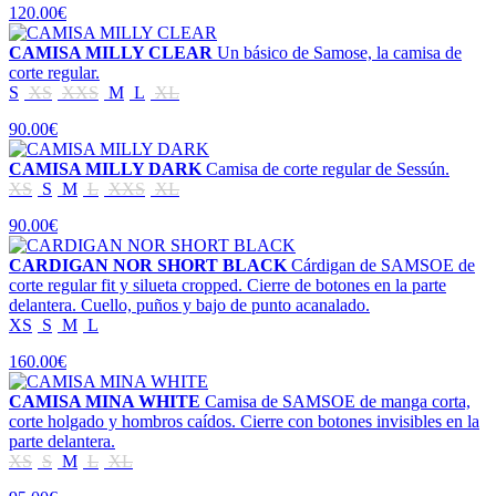
120.00€
CAMISA MILLY CLEAR
Un básico de Samose, la camisa de
corte regular.
S
XS
XXS
M
L
XL
90.00€
CAMISA MILLY DARK
Camisa de corte regular de Sessún.
XS
S
M
L
XXS
XL
90.00€
CARDIGAN NOR SHORT BLACK
Cárdigan de SAMSOE de
corte regular fit y silueta cropped. Cierre de botones en la parte
delantera. Cuello, puños y bajo de punto acanalado.
XS
S
M
L
160.00€
CAMISA MINA WHITE
Camisa de SAMSOE de manga corta,
corte holgado y hombros caídos. Cierre con botones invisibles en la
parte delantera.
XS
S
M
L
XL