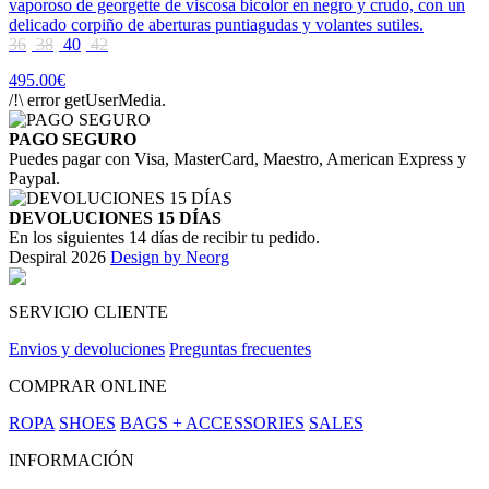
vaporoso de georgette de viscosa bicolor en negro y crudo, con un
delicado corpiño de aberturas puntiagudas y volantes sutiles.
36
38
40
42
495.00€
/!\ error getUserMedia.
PAGO SEGURO
Puedes pagar con Visa, MasterCard, Maestro, American Express y
Paypal.
DEVOLUCIONES 15 DÍAS
En los siguientes 14 días de recibir tu pedido.
Despiral 2026
Design by Neorg
SERVICIO CLIENTE
Envios y devoluciones
Preguntas frecuentes
COMPRAR ONLINE
ROPA
SHOES
BAGS + ACCESSORIES
SALES
INFORMACIÓN