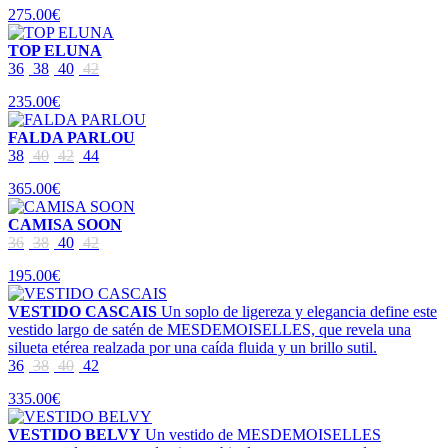
275.00€
TOP ELUNA
36
38
40
42
235.00€
FALDA PARLOU
38
40
42
44
365.00€
CAMISA SOON
36
38
40
42
195.00€
VESTIDO CASCAIS
Un soplo de ligereza y elegancia define este
vestido largo de satén de MESDEMOISELLES, que revela una
silueta etérea realzada por una caída fluida y un brillo sutil.
36
38
40
42
335.00€
VESTIDO BELVY
Un vestido de MESDEMOISELLES