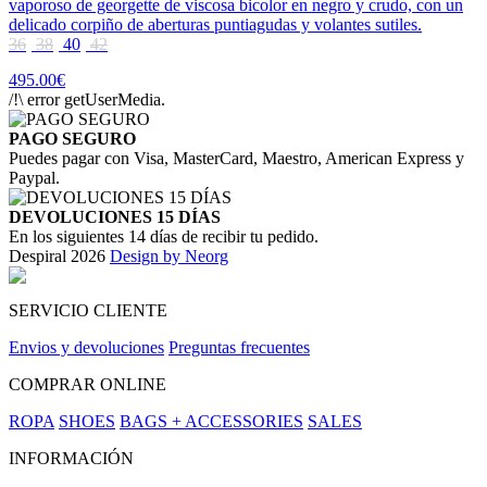
vaporoso de georgette de viscosa bicolor en negro y crudo, con un
delicado corpiño de aberturas puntiagudas y volantes sutiles.
36
38
40
42
495.00€
/!\ error getUserMedia.
PAGO SEGURO
Puedes pagar con Visa, MasterCard, Maestro, American Express y
Paypal.
DEVOLUCIONES 15 DÍAS
En los siguientes 14 días de recibir tu pedido.
Despiral 2026
Design by Neorg
SERVICIO CLIENTE
Envios y devoluciones
Preguntas frecuentes
COMPRAR ONLINE
ROPA
SHOES
BAGS + ACCESSORIES
SALES
INFORMACIÓN