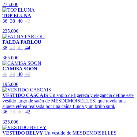
275.00€
TOP ELUNA
36
38
40
42
235.00€
FALDA PARLOU
38
40
42
44
365.00€
CAMISA SOON
36
38
40
42
195.00€
VESTIDO CASCAIS
Un soplo de ligereza y elegancia define este
vestido largo de satén de MESDEMOISELLES, que revela una
silueta etérea realzada por una caída fluida y un brillo sutil.
36
38
40
42
335.00€
VESTIDO BELVY
Un vestido de MESDEMOISELLES