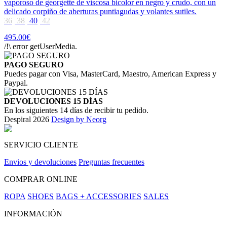
vaporoso de georgette de viscosa bicolor en negro y crudo, con un
delicado corpiño de aberturas puntiagudas y volantes sutiles.
36
38
40
42
495.00€
/!\ error getUserMedia.
PAGO SEGURO
Puedes pagar con Visa, MasterCard, Maestro, American Express y
Paypal.
DEVOLUCIONES 15 DÍAS
En los siguientes 14 días de recibir tu pedido.
Despiral 2026
Design by Neorg
SERVICIO CLIENTE
Envios y devoluciones
Preguntas frecuentes
COMPRAR ONLINE
ROPA
SHOES
BAGS + ACCESSORIES
SALES
INFORMACIÓN