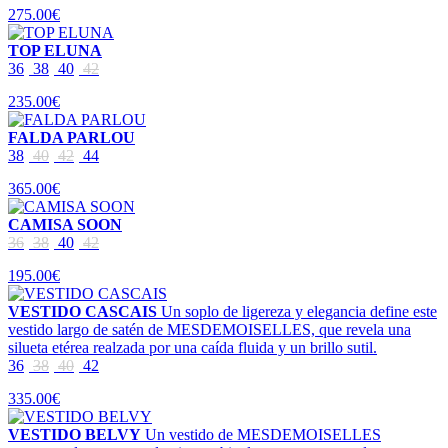
275.00€
TOP ELUNA
36
38
40
42
235.00€
FALDA PARLOU
38
40
42
44
365.00€
CAMISA SOON
36
38
40
42
195.00€
VESTIDO CASCAIS
Un soplo de ligereza y elegancia define este
vestido largo de satén de MESDEMOISELLES, que revela una
silueta etérea realzada por una caída fluida y un brillo sutil.
36
38
40
42
335.00€
VESTIDO BELVY
Un vestido de MESDEMOISELLES