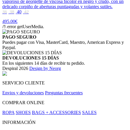
vaporoso de georgette de viscosa bicolor en negro y crudo, con un
delicado corpiño de aberturas puntiagudas y volantes sutiles.
36
38
40
42
495.00€
/!\ error getUserMedia.
PAGO SEGURO
Puedes pagar con Visa, MasterCard, Maestro, American Express y
Paypal.
DEVOLUCIONES 15 DÍAS
En los siguientes 14 días de recibir tu pedido.
Despiral 2026
Design by Neorg
SERVICIO CLIENTE
Envios y devoluciones
Preguntas frecuentes
COMPRAR ONLINE
ROPA
SHOES
BAGS + ACCESSORIES
SALES
INFORMACIÓN