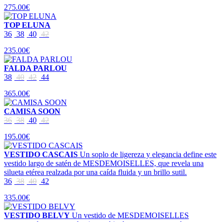
275.00€
TOP ELUNA
36
38
40
42
235.00€
FALDA PARLOU
38
40
42
44
365.00€
CAMISA SOON
36
38
40
42
195.00€
VESTIDO CASCAIS
Un soplo de ligereza y elegancia define este
vestido largo de satén de MESDEMOISELLES, que revela una
silueta etérea realzada por una caída fluida y un brillo sutil.
36
38
40
42
335.00€
VESTIDO BELVY
Un vestido de MESDEMOISELLES