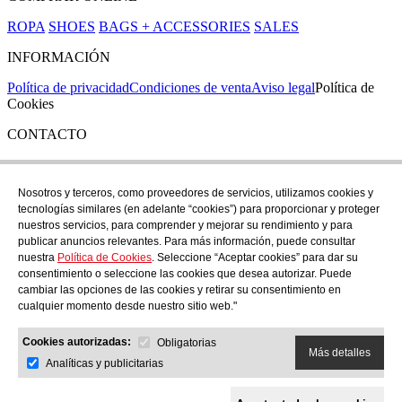
ROPA
SHOES
BAGS + ACCESSORIES
SALES
INFORMACIÓN
Política de privacidad
Condiciones de venta
Aviso legal
Política de
Cookies
CONTACTO
Si tienes cualquier duda puedes contactar con nosotros en nuestra
tienda de C/ Santa Clara 43, en Girona:
Nosotros y terceros, como proveedores de servicios, utilizamos cookies y
tecnologías similares (en adelante “cookies”) para proporcionar y proteger
TEL: +34 972 21 30 04
nuestros servicios, para comprender y mejorar su rendimiento y para
EMAIL: despiral@despiral.com
publicar anuncios relevantes. Para más información, puede consultar
nuestra
Política de Cookies
. Seleccione “Aceptar cookies” para dar su
SÍGUENOS EN
consentimiento o seleccione las cookies que desea autorizar. Puede
Instagram
cambiar las opciones de las cookies y retirar su consentimiento en
cualquier momento desde nuestro sitio web."
Financiado por la Unión Europea -
Cookies autorizadas:
NextGeneration EU
Obligatorias
Más detalles
Analíticas y publicitarias