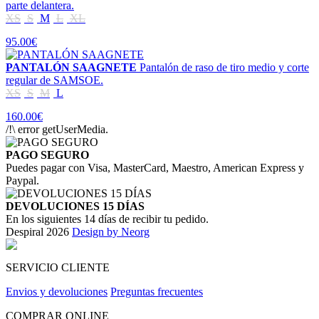
parte delantera.
XS
S
M
L
XL
95.00€
PANTALÓN SAAGNETE
Pantalón de raso de tiro medio y corte
regular de SAMSOE.
XS
S
M
L
160.00€
/!\ error getUserMedia.
PAGO SEGURO
Puedes pagar con Visa, MasterCard, Maestro, American Express y
Paypal.
DEVOLUCIONES 15 DÍAS
En los siguientes 14 días de recibir tu pedido.
Despiral 2026
Design by Neorg
SERVICIO CLIENTE
Envios y devoluciones
Preguntas frecuentes
COMPRAR ONLINE