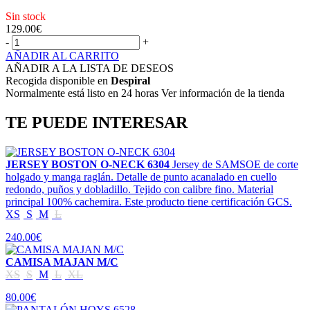
Sin stock
129.00
€
-
+
AÑADIR AL CARRITO
AÑADIR A LA LISTA DE DESEOS
Recogida disponible en
Despiral
Normalmente está listo en 24 horas Ver información de la tienda
TE PUEDE INTERESAR
JERSEY BOSTON O-NECK 6304
Jersey de SAMSOE de corte
holgado y manga raglán. Detalle de punto acanalado en cuello
redondo, puños y dobladillo. Tejido con calibre fino. Material
principal 100% cachemira. Este producto tiene certificación GCS.
XS
S
M
L
240.00€
CAMISA MAJAN M/C
XS
S
M
L
XL
80.00€