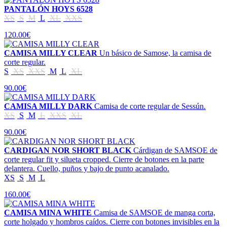
PANTALÓN HOYS 6528
XS
S
M
L
XL
XXS
120.00€
CAMISA MILLY CLEAR
Un básico de Samose, la camisa de
corte regular.
S
XS
XXS
M
L
XL
90.00€
CAMISA MILLY DARK
Camisa de corte regular de Sessún.
XS
S
M
L
XXS
XL
90.00€
CARDIGAN NOR SHORT BLACK
Cárdigan de SAMSOE de
corte regular fit y silueta cropped. Cierre de botones en la parte
delantera. Cuello, puños y bajo de punto acanalado.
XS
S
M
L
160.00€
CAMISA MINA WHITE
Camisa de SAMSOE de manga corta,
corte holgado y hombros caídos. Cierre con botones invisibles en la