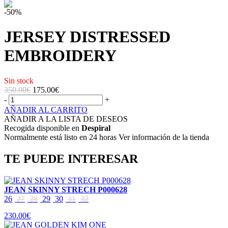
-50%
JERSEY DISTRESSED
EMBROIDERY
Sin stock
350.00€
175.00
€
-
+
AÑADIR AL CARRITO
AÑADIR A LA LISTA DE DESEOS
Recogida disponible en
Despiral
Normalmente está listo en 24 horas Ver información de la tienda
TE PUEDE INTERESAR
JEAN SKINNY STRECH P000628
26
27
28
29
30
31
32
230.00€