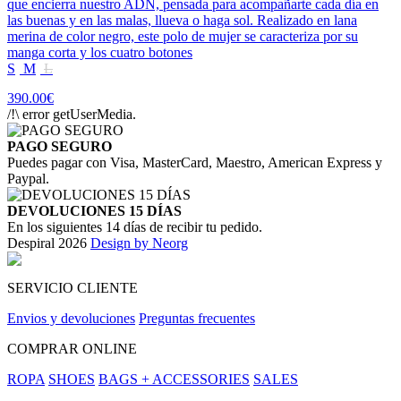
que encierra nuestro ADN, pensada para acompañarte cada día en
las buenas y en las malas, llueva o haga sol. Realizado en lana
merina de color negro, este polo de mujer se caracteriza por su
manga corta y los cuatro botones
S
M
L
390.00€
/!\ error getUserMedia.
PAGO SEGURO
Puedes pagar con Visa, MasterCard, Maestro, American Express y
Paypal.
DEVOLUCIONES 15 DÍAS
En los siguientes 14 días de recibir tu pedido.
Despiral 2026
Design by Neorg
SERVICIO CLIENTE
Envios y devoluciones
Preguntas frecuentes
COMPRAR ONLINE
ROPA
SHOES
BAGS + ACCESSORIES
SALES