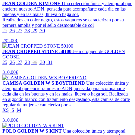
JEAN GOLDEN KIM ONE
Una colección única y atemporal que
encierra nuestro ADN, pensada para acompañarte cada día en las
buenas y en las malas, llueva o haga sol.
Realizados en color negro, estos vaqueros se caracterizan por su
pernera amplia y por el sello desmontable de col
25
26
27
28
29
30
295.00€
JEAN CROPPED STONE 50100
Jean cropped de GOLDEN
GOOSE.
25
26
27
28
29
30
31
310.00€
CAMISA GOLDEN W'S BOYFRIEND
Una colección única y
atemporal que encierra nuestro ADN, pensada para acompañarte
cada día en las buenas y en las malas, llueva o haga sol. Realizada
en algodón blanco con tratamiento desgastado, esta camisa de corte
regular de mujer se caracteriza por s
XS
S
M
310.00€
POLO GOLDEN W'S KINT
Una colección única y atemporal