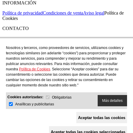
INFORMACIÓN
Política de privacidad
Condiciones de venta
Aviso legal
Política de
Cookies
CONTACTO
Si tienes cualquier duda puedes contactar con nosotros en nuestra
tienda de C/ Santa Clara 43, en Girona:
Nosotros y terceros, como proveedores de servicios, utilizamos cookies y
tecnologías similares (en adelante “cookies”) para proporcionar y proteger
TEL: +34 972 21 30 04
nuestros servicios, para comprender y mejorar su rendimiento y para
EMAIL: despiral@despiral.com
publicar anuncios relevantes. Para más información, puede consultar
nuestra
Política de Cookies
. Seleccione “Aceptar cookies” para dar su
SÍGUENOS EN
consentimiento o seleccione las cookies que desea autorizar. Puede
Instagram
cambiar las opciones de las cookies y retirar su consentimiento en
cualquier momento desde nuestro sitio web."
Financiado por la Unión Europea -
Cookies autorizadas:
NextGeneration EU
Obligatorias
Más detalles
Analíticas y publicitarias
Aceptar todas las cookies
Aceptar todas las cookies seleccionadas