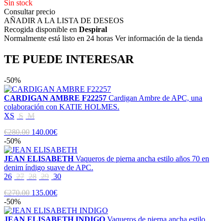
Sin stock
Consultar precio
AÑADIR A LA LISTA DE DESEOS
Recogida disponible en
Despiral
Normalmente está listo en 24 horas Ver información de la tienda
TE PUEDE INTERESAR
-50%
CARDIGAN AMBRE F22257
Cardigan Ambre de APC, una
colaboración con KATIE HOLMES.
XS
S
M
€280.00
140.00€
-50%
JEAN ELISABETH
Vaqueros de pierna ancha estilo años 70 en
denim índigo suave de APC.
26
27
28
29
30
€270.00
135.00€
-50%
JEAN ELISABETH INDIGO
Vaqueros de pierna ancha estilo