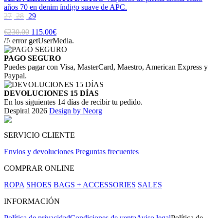
años 70 en denim índigo suave de APC.
27
28
29
€230.00
115.00€
/!\ error getUserMedia.
PAGO SEGURO
Puedes pagar con Visa, MasterCard, Maestro, American Express y
Paypal.
DEVOLUCIONES 15 DÍAS
En los siguientes 14 días de recibir tu pedido.
Despiral 2026
Design by Neorg
SERVICIO CLIENTE
Envios y devoluciones
Preguntas frecuentes
COMPRAR ONLINE
ROPA
SHOES
BAGS + ACCESSORIES
SALES
INFORMACIÓN
Política de privacidad
Condiciones de venta
Aviso legal
Política de