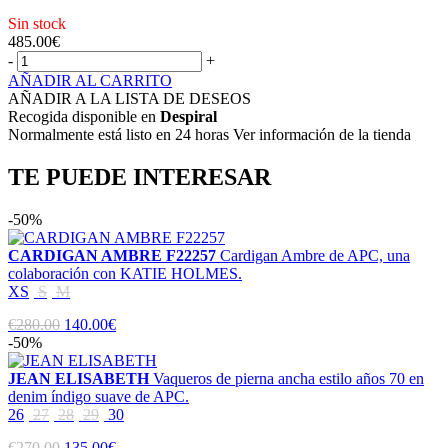
Sin stock
485.00
€
-
+
AÑADIR AL CARRITO
AÑADIR A LA LISTA DE DESEOS
Recogida disponible en
Despiral
Normalmente está listo en 24 horas Ver información de la tienda
TE PUEDE INTERESAR
-50%
CARDIGAN AMBRE F22257
Cardigan Ambre de APC, una
colaboración con KATIE HOLMES.
XS
S
M
€280.00
140.00€
-50%
JEAN ELISABETH
Vaqueros de pierna ancha estilo años 70 en
denim índigo suave de APC.
26
27
28
29
30
€270.00
135.00€