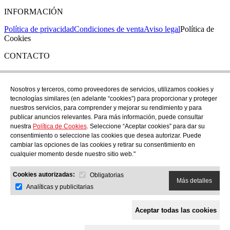
INFORMACIÓN
Política de privacidad
Condiciones de venta
Aviso legal
Política de
Cookies
CONTACTO
Si tienes cualquier duda puedes contactar con nosotros en nuestra
tienda de C/ Santa Clara 43, en Girona:
Nosotros y terceros, como proveedores de servicios, utilizamos cookies y
tecnologías similares (en adelante “cookies”) para proporcionar y proteger
TEL: +34 972 21 30 04
nuestros servicios, para comprender y mejorar su rendimiento y para
EMAIL: despiral@despiral.com
publicar anuncios relevantes. Para más información, puede consultar
nuestra
Política de Cookies
. Seleccione “Aceptar cookies” para dar su
SÍGUENOS EN
consentimiento o seleccione las cookies que desea autorizar. Puede
Instagram
cambiar las opciones de las cookies y retirar su consentimiento en
cualquier momento desde nuestro sitio web."
Financiado por la Unión Europea -
Cookies autorizadas:
NextGeneration EU
Obligatorias
Más detalles
Analíticas y publicitarias
Aceptar todas las cookies