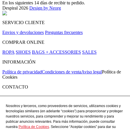
En los siguientes 14 días de recibir tu pedido.
Despiral 2026
Design by Neorg
SERVICIO CLIENTE
Envios y devoluciones
Preguntas frecuentes
COMPRAR ONLINE
ROPA
SHOES
BAGS + ACCESSORIES
SALES
INFORMACIÓN
Política de privacidad
Condiciones de venta
Aviso legal
Política de
Cookies
CONTACTO
Si tienes cualquier duda puedes contactar con nosotros en nuestra
tienda de C/ Santa Clara 43, en Girona:
Nosotros y terceros, como proveedores de servicios, utilizamos cookies y
tecnologías similares (en adelante “cookies”) para proporcionar y proteger
TEL: +34 972 21 30 04
nuestros servicios, para comprender y mejorar su rendimiento y para
EMAIL: despiral@despiral.com
publicar anuncios relevantes. Para más información, puede consultar
nuestra
Política de Cookies
. Seleccione “Aceptar cookies” para dar su
SÍGUENOS EN