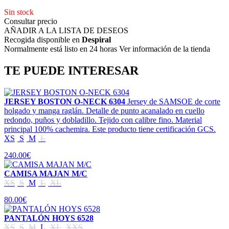
Sin stock
Consultar precio
AÑADIR A LA LISTA DE DESEOS
Recogida disponible en
Despiral
Normalmente está listo en 24 horas Ver información de la tienda
TE PUEDE INTERESAR
JERSEY BOSTON O-NECK 6304
Jersey de SAMSOE de corte
holgado y manga raglán. Detalle de punto acanalado en cuello
redondo, puños y dobladillo. Tejido con calibre fino. Material
principal 100% cachemira. Este producto tiene certificación GCS.
XS
S
M
L
240.00€
CAMISA MAJAN M/C
XS
S
M
L
XL
80.00€
PANTALÓN HOYS 6528
XS
S
M
L
XL
XXS