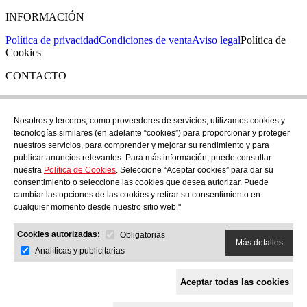
INFORMACIÓN
Política de privacidad
Condiciones de venta
Aviso legal
Política de
Cookies
CONTACTO
Si tienes cualquier duda puedes contactar con nosotros en nuestra
tienda de C/ Santa Clara 43, en Girona:
Nosotros y terceros, como proveedores de servicios, utilizamos cookies y
tecnologías similares (en adelante “cookies”) para proporcionar y proteger
TEL: +34 972 21 30 04
nuestros servicios, para comprender y mejorar su rendimiento y para
EMAIL: despiral@despiral.com
publicar anuncios relevantes. Para más información, puede consultar
nuestra
Política de Cookies
. Seleccione “Aceptar cookies” para dar su
SÍGUENOS EN
consentimiento o seleccione las cookies que desea autorizar. Puede
Instagram
cambiar las opciones de las cookies y retirar su consentimiento en
cualquier momento desde nuestro sitio web."
Financiado por la Unión Europea -
Cookies autorizadas:
NextGeneration EU
Obligatorias
Más detalles
Analíticas y publicitarias
Aceptar todas las cookies