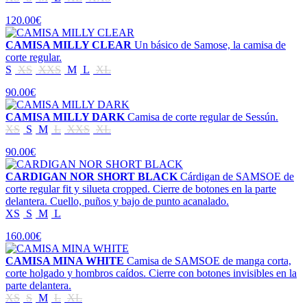
120.00€
CAMISA MILLY CLEAR
Un básico de Samose, la camisa de
corte regular.
S
XS
XXS
M
L
XL
90.00€
CAMISA MILLY DARK
Camisa de corte regular de Sessún.
XS
S
M
L
XXS
XL
90.00€
CARDIGAN NOR SHORT BLACK
Cárdigan de SAMSOE de
corte regular fit y silueta cropped. Cierre de botones en la parte
delantera. Cuello, puños y bajo de punto acanalado.
XS
S
M
L
160.00€
CAMISA MINA WHITE
Camisa de SAMSOE de manga corta,
corte holgado y hombros caídos. Cierre con botones invisibles en la
parte delantera.
XS
S
M
L
XL