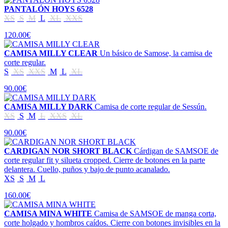
PANTALÓN HOYS 6528
XS
S
M
L
XL
XXS
120.00€
CAMISA MILLY CLEAR
Un básico de Samose, la camisa de
corte regular.
S
XS
XXS
M
L
XL
90.00€
CAMISA MILLY DARK
Camisa de corte regular de Sessún.
XS
S
M
L
XXS
XL
90.00€
CARDIGAN NOR SHORT BLACK
Cárdigan de SAMSOE de
corte regular fit y silueta cropped. Cierre de botones en la parte
delantera. Cuello, puños y bajo de punto acanalado.
XS
S
M
L
160.00€
CAMISA MINA WHITE
Camisa de SAMSOE de manga corta,
corte holgado y hombros caídos. Cierre con botones invisibles en la