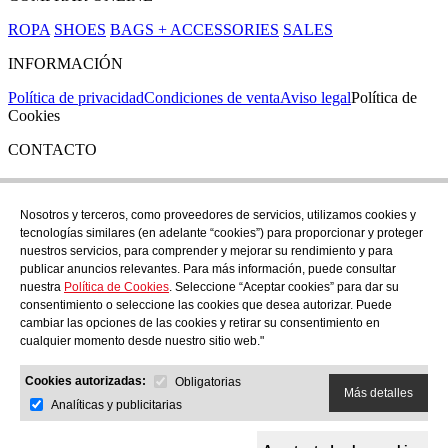
ROPA
SHOES
BAGS + ACCESSORIES
SALES
INFORMACIÓN
Política de privacidad
Condiciones de venta
Aviso legal
Política de
Cookies
CONTACTO
Si tienes cualquier duda puedes contactar con nosotros en nuestra
tienda de C/ Santa Clara 43, en Girona:
Nosotros y terceros, como proveedores de servicios, utilizamos cookies y
tecnologías similares (en adelante “cookies”) para proporcionar y proteger
TEL: +34 972 21 30 04
nuestros servicios, para comprender y mejorar su rendimiento y para
EMAIL: despiral@despiral.com
publicar anuncios relevantes. Para más información, puede consultar
nuestra
Política de Cookies
. Seleccione “Aceptar cookies” para dar su
SÍGUENOS EN
consentimiento o seleccione las cookies que desea autorizar. Puede
Instagram
cambiar las opciones de las cookies y retirar su consentimiento en
cualquier momento desde nuestro sitio web."
Financiado por la Unión Europea -
Cookies autorizadas:
NextGeneration EU
Obligatorias
Más detalles
Analíticas y publicitarias