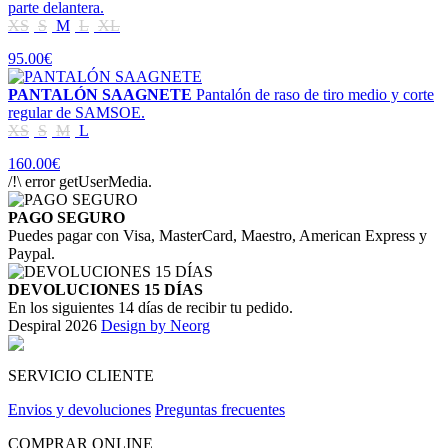
parte delantera.
XS
S
M
L
XL
95.00€
PANTALÓN SAAGNETE
Pantalón de raso de tiro medio y corte
regular de SAMSOE.
XS
S
M
L
160.00€
/!\ error getUserMedia.
PAGO SEGURO
Puedes pagar con Visa, MasterCard, Maestro, American Express y
Paypal.
DEVOLUCIONES 15 DÍAS
En los siguientes 14 días de recibir tu pedido.
Despiral 2026
Design by Neorg
SERVICIO CLIENTE
Envios y devoluciones
Preguntas frecuentes
COMPRAR ONLINE