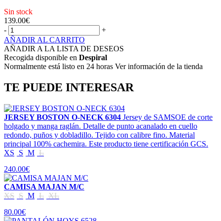
Sin stock
139.00
€
-
+
AÑADIR AL CARRITO
AÑADIR A LA LISTA DE DESEOS
Recogida disponible en
Despiral
Normalmente está listo en 24 horas Ver información de la tienda
TE PUEDE INTERESAR
JERSEY BOSTON O-NECK 6304
Jersey de SAMSOE de corte
holgado y manga raglán. Detalle de punto acanalado en cuello
redondo, puños y dobladillo. Tejido con calibre fino. Material
principal 100% cachemira. Este producto tiene certificación GCS.
XS
S
M
L
240.00€
CAMISA MAJAN M/C
XS
S
M
L
XL
80.00€