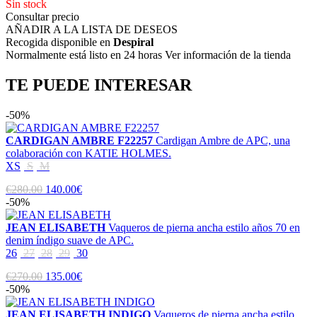
Sin stock
Consultar precio
AÑADIR A LA LISTA DE DESEOS
Recogida disponible en
Despiral
Normalmente está listo en 24 horas Ver información de la tienda
TE PUEDE INTERESAR
-50%
CARDIGAN AMBRE F22257
Cardigan Ambre de APC, una
colaboración con KATIE HOLMES.
XS
S
M
€280.00
140.00€
-50%
JEAN ELISABETH
Vaqueros de pierna ancha estilo años 70 en
denim índigo suave de APC.
26
27
28
29
30
€270.00
135.00€
-50%
JEAN ELISABETH INDIGO
Vaqueros de pierna ancha estilo