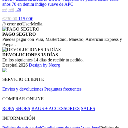
años 70 en denim índigo suave de APC.
27
28
29
€230.00
115.00€
/!\ error getUserMedia.
PAGO SEGURO
Puedes pagar con Visa, MasterCard, Maestro, American Express y
Paypal.
DEVOLUCIONES 15 DÍAS
En los siguientes 14 días de recibir tu pedido.
Despiral 2026
Design by Neorg
SERVICIO CLIENTE
Envios y devoluciones
Preguntas frecuentes
COMPRAR ONLINE
ROPA
SHOES
BAGS + ACCESSORIES
SALES
INFORMACIÓN
Política de privacidad
Condiciones de venta
Aviso legal
Política de