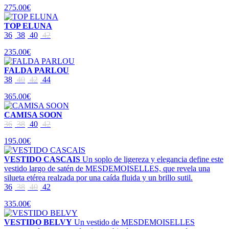
275.00€
TOP ELUNA
36
38
40
42
235.00€
FALDA PARLOU
38
40
42
44
365.00€
CAMISA SOON
36
38
40
42
195.00€
VESTIDO CASCAIS
Un soplo de ligereza y elegancia define este
vestido largo de satén de MESDEMOISELLES, que revela una
silueta etérea realzada por una caída fluida y un brillo sutil.
36
38
40
42
335.00€
VESTIDO BELVY
Un vestido de MESDEMOISELLES