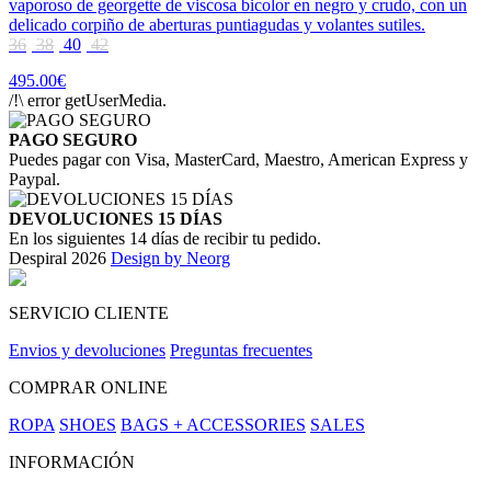
vaporoso de georgette de viscosa bicolor en negro y crudo, con un
delicado corpiño de aberturas puntiagudas y volantes sutiles.
36
38
40
42
495.00€
/!\ error getUserMedia.
PAGO SEGURO
Puedes pagar con Visa, MasterCard, Maestro, American Express y
Paypal.
DEVOLUCIONES 15 DÍAS
En los siguientes 14 días de recibir tu pedido.
Despiral 2026
Design by Neorg
SERVICIO CLIENTE
Envios y devoluciones
Preguntas frecuentes
COMPRAR ONLINE
ROPA
SHOES
BAGS + ACCESSORIES
SALES
INFORMACIÓN