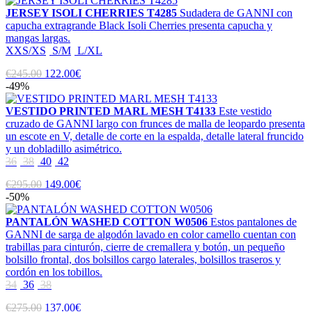
JERSEY ISOLI CHERRIES T4285
Sudadera de GANNI con
capucha extragrande Black Isoli Cherries presenta capucha y
mangas largas.
XXS/XS
S/M
L/XL
€245.00
122.00€
-49%
VESTIDO PRINTED MARL MESH T4133
Este vestido
cruzado de GANNI largo con frunces de malla de leopardo presenta
un escote en V, detalle de corte en la espalda, detalle lateral fruncido
y un dobladillo asimétrico.
36
38
40
42
€295.00
149.00€
-50%
PANTALÓN WASHED COTTON W0506
Estos pantalones de
GANNI de sarga de algodón lavado en color camello cuentan con
trabillas para cinturón, cierre de cremallera y botón, un pequeño
bolsillo frontal, dos bolsillos cargo laterales, bolsillos traseros y
cordón en los tobillos.
34
36
38
€275.00
137.00€