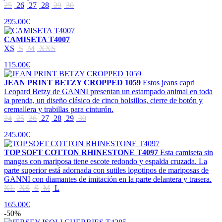
25
26
27
28
29
30
295.00€
CAMISETA T4007
XS
S
M
XXS
115.00€
JEAN PRINT BETZY CROPPED 1059
Estos jeans capri
Leopard Betzy de GANNI presentan un estampado animal en toda
la prenda, un diseño clásico de cinco bolsillos, cierre de botón y
cremallera y trabillas para cinturón.
24
25
26
27
28
29
30
245.00€
TOP SOFT COTTON RHINESTONE T4097
Esta camiseta sin
mangas con mariposa tiene escote redondo y espalda cruzada. La
parte superior está adornada con sutiles logotipos de mariposas de
GANNI con diamantes de imitación en la parte delantera y trasera.
XL
XS
S
M
L
165.00€
-50%