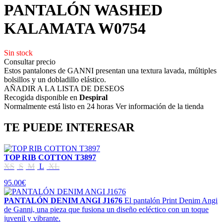
PANTALÓN WASHED
KALAMATA W0754
Sin stock
Consultar precio
Estos pantalones de GANNI presentan una textura lavada, múltiples
bolsillos y un dobladillo elástico.
AÑADIR A LA LISTA DE DESEOS
Recogida disponible en
Despiral
Normalmente está listo en 24 horas Ver información de la tienda
TE PUEDE INTERESAR
TOP RIB COTTON T3897
XS
S
M
L
XL
95.00€
PANTALÓN DENIM ANGI J1676
El pantalón Print Denim Angi
de Ganni, una pieza que fusiona un diseño ecléctico con un toque
juvenil y vibrante.