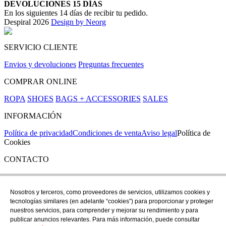
DEVOLUCIONES 15 DÍAS
En los siguientes 14 días de recibir tu pedido.
Despiral 2026
Design by Neorg
SERVICIO CLIENTE
Envios y devoluciones
Preguntas frecuentes
COMPRAR ONLINE
ROPA
SHOES
BAGS + ACCESSORIES
SALES
INFORMACIÓN
Política de privacidad
Condiciones de venta
Aviso legal
Política de
Cookies
CONTACTO
Si tienes cualquier duda puedes contactar con nosotros en nuestra
tienda de C/ Santa Clara 43, en Girona:
Nosotros y terceros, como proveedores de servicios, utilizamos cookies y
tecnologías similares (en adelante “cookies”) para proporcionar y proteger
TEL: +34 972 21 30 04
nuestros servicios, para comprender y mejorar su rendimiento y para
EMAIL: despiral@despiral.com
publicar anuncios relevantes. Para más información, puede consultar