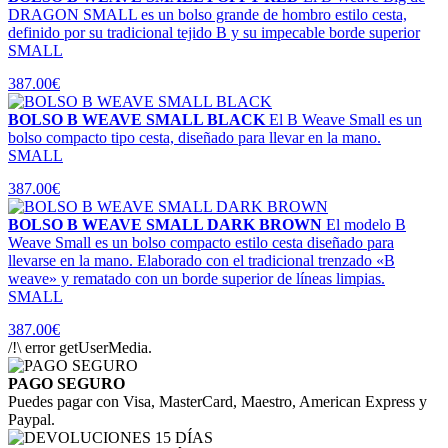
DRAGON SMALL es un bolso grande de hombro estilo cesta,
definido por su tradicional tejido B y su impecable borde superior
SMALL
387.00€
BOLSO B WEAVE SMALL BLACK
El B Weave Small es un
bolso compacto tipo cesta, diseñado para llevar en la mano.
SMALL
387.00€
BOLSO B WEAVE SMALL DARK BROWN
El modelo B
Weave Small es un bolso compacto estilo cesta diseñado para
llevarse en la mano. Elaborado con el tradicional trenzado «B
weave» y rematado con un borde superior de líneas limpias.
SMALL
387.00€
/!\ error getUserMedia.
PAGO SEGURO
Puedes pagar con Visa, MasterCard, Maestro, American Express y
Paypal.