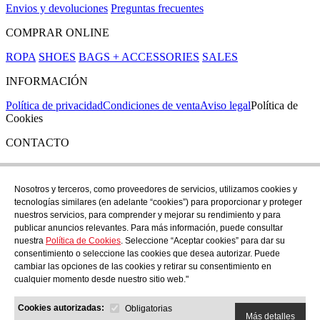
Envios y devoluciones
Preguntas frecuentes
COMPRAR ONLINE
ROPA
SHOES
BAGS + ACCESSORIES
SALES
INFORMACIÓN
Política de privacidad
Condiciones de venta
Aviso legal
Política de
Cookies
CONTACTO
Si tienes cualquier duda puedes contactar con nosotros en nuestra
tienda de C/ Santa Clara 43, en Girona:
Nosotros y terceros, como proveedores de servicios, utilizamos cookies y
tecnologías similares (en adelante “cookies”) para proporcionar y proteger
TEL: +34 972 21 30 04
nuestros servicios, para comprender y mejorar su rendimiento y para
EMAIL: despiral@despiral.com
publicar anuncios relevantes. Para más información, puede consultar
nuestra
Política de Cookies
. Seleccione “Aceptar cookies” para dar su
SÍGUENOS EN
consentimiento o seleccione las cookies que desea autorizar. Puede
Instagram
cambiar las opciones de las cookies y retirar su consentimiento en
cualquier momento desde nuestro sitio web."
Financiado por la Unión Europea -
Cookies autorizadas:
NextGeneration EU
Obligatorias
Más detalles