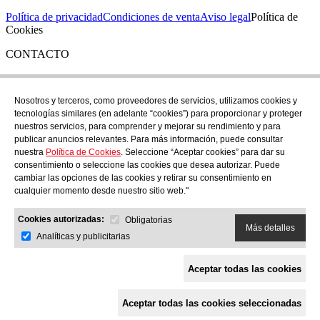
Política de privacidad
Condiciones de venta
Aviso legal
Política de
Cookies
CONTACTO
Si tienes cualquier duda puedes contactar con nosotros en nuestra
tienda de C/ Santa Clara 43, en Girona:
Nosotros y terceros, como proveedores de servicios, utilizamos cookies y
tecnologías similares (en adelante “cookies”) para proporcionar y proteger
TEL: +34 972 21 30 04
nuestros servicios, para comprender y mejorar su rendimiento y para
EMAIL: despiral@despiral.com
publicar anuncios relevantes. Para más información, puede consultar
nuestra
Política de Cookies
. Seleccione “Aceptar cookies” para dar su
SÍGUENOS EN
consentimiento o seleccione las cookies que desea autorizar. Puede
Instagram
cambiar las opciones de las cookies y retirar su consentimiento en
cualquier momento desde nuestro sitio web."
Financiado por la Unión Europea -
Cookies autorizadas:
NextGeneration EU
Obligatorias
Más detalles
Analíticas y publicitarias
Aceptar todas las cookies
Aceptar todas las cookies seleccionadas