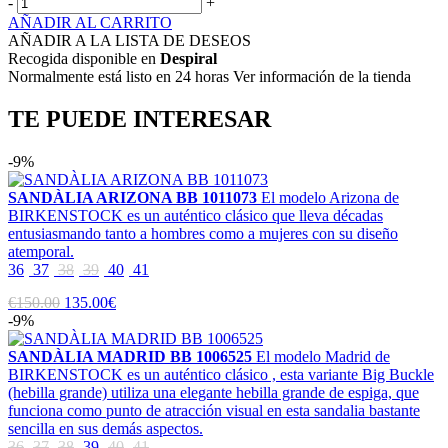
-
+
AÑADIR AL CARRITO
AÑADIR A LA LISTA DE DESEOS
Recogida disponible en
Despiral
Normalmente está listo en 24 horas Ver información de la tienda
TE PUEDE INTERESAR
-9%
SANDÀLIA ARIZONA BB 1011073
El modelo Arizona de
BIRKENSTOCK es un auténtico clásico que lleva décadas
entusiasmando tanto a hombres como a mujeres con su diseño
atemporal.
36
37
38
39
40
41
€150.00
135.00€
-9%
SANDÀLIA MADRID BB 1006525
El modelo Madrid de
BIRKENSTOCK es un auténtico clásico , esta variante Big Buckle
(hebilla grande) utiliza una elegante hebilla grande de espiga, que
funciona como punto de atracción visual en esta sandalia bastante
sencilla en sus demás aspectos.
36
37
38
39
40
41