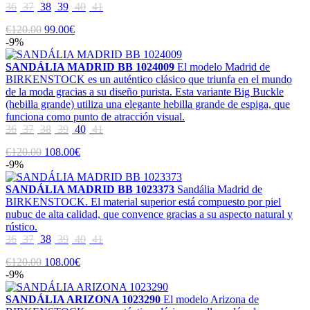
36
37
38
39
40
41
€120.00
99.00€
-9%
SANDÁLIA MADRID BB 1024009
El modelo Madrid de
BIRKENSTOCK es un auténtico clásico que triunfa en el mundo
de la moda gracias a su diseño purista. Esta variante Big Buckle
(hebilla grande) utiliza una elegante hebilla grande de espiga, que
funciona como punto de atracción visual.
36
37
38
39
40
41
€120.00
108.00€
-9%
SANDÁLIA MADRID BB 1023373
Sandália Madrid de
BIRKENSTOCK. El material superior está compuesto por piel
nubuc de alta calidad, que convence gracias a su aspecto natural y
rústico.
36
37
38
39
40
41
€120.00
108.00€
-9%
SANDÁLIA ARIZONA 1023290
El modelo Arizona de