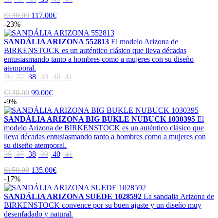
€130.00
117.00€
-23%
SANDÁLIA ARIZONA 552813
El modelo Arizona de
BIRKENSTOCK es un auténtico clásico que lleva décadas
entusiasmando tanto a hombres como a mujeres con su diseño
atemporal.
36
37
38
39
40
41
€130.00
99.00€
-9%
SANDÁLIA ARIZONA BIG BUKLE NUBUCK 1030395
El
modelo Arizona de BIRKENSTOCK es un auténtico clásico que
lleva décadas entusiasmando tanto a hombres como a mujeres con
su diseño atemporal.
36
37
38
39
40
41
€150.00
135.00€
-17%
SANDÁLIA ARIZONA SUEDE 1028592
La sandalia Arizona de
BIRKENSTOCK convence por su buen ajuste y un diseño muy
desenfadado y natural.