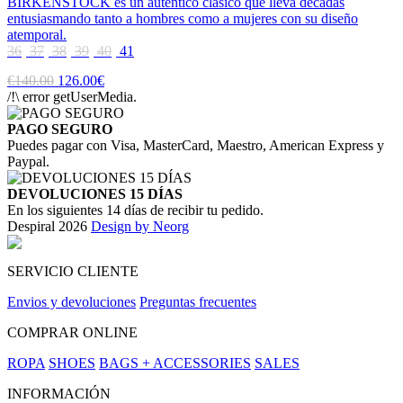
BIRKENSTOCK es un auténtico clásico que lleva décadas
entusiasmando tanto a hombres como a mujeres con su diseño
atemporal.
36
37
38
39
40
41
€140.00
126.00€
/!\ error getUserMedia.
PAGO SEGURO
Puedes pagar con Visa, MasterCard, Maestro, American Express y
Paypal.
DEVOLUCIONES 15 DÍAS
En los siguientes 14 días de recibir tu pedido.
Despiral 2026
Design by Neorg
SERVICIO CLIENTE
Envios y devoluciones
Preguntas frecuentes
COMPRAR ONLINE
ROPA
SHOES
BAGS + ACCESSORIES
SALES
INFORMACIÓN