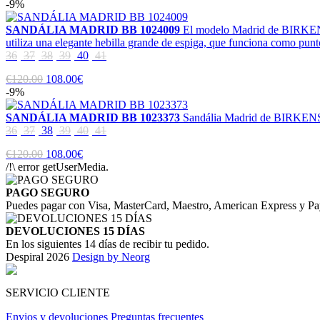
-9%
SANDÁLIA MADRID BB 1024009
El modelo Madrid de BIRKENSTO
utiliza una elegante hebilla grande de espiga, que funciona como punto
36
37
38
39
40
41
€120.00
108.00€
-9%
SANDÁLIA MADRID BB 1023373
Sandália Madrid de BIRKENSTOC
36
37
38
39
40
41
€120.00
108.00€
/!\ error getUserMedia.
PAGO SEGURO
Puedes pagar con Visa, MasterCard, Maestro, American Express y Pa
DEVOLUCIONES 15 DÍAS
En los siguientes 14 días de recibir tu pedido.
Despiral 2026
Design by Neorg
SERVICIO CLIENTE
Envios y devoluciones
Preguntas frecuentes