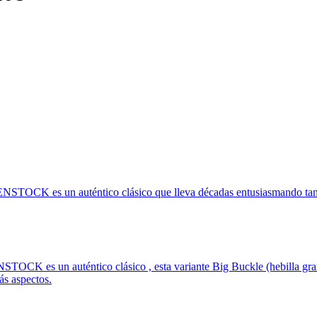
STOCK es un auténtico clásico que lleva décadas entusiasmando tant
CK es un auténtico clásico , esta variante Big Buckle (hebilla grand
ás aspectos.