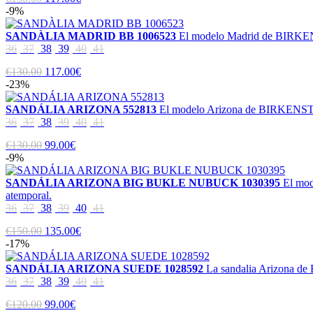
-9%
SANDÀLIA MADRID BB 1006523
El modelo Madrid de BIRKENST
36
37
38
39
40
41
€130.00
117.00€
-23%
SANDÁLIA ARIZONA 552813
El modelo Arizona de BIRKENSTOCK
36
37
38
39
40
41
€130.00
99.00€
-9%
SANDÁLIA ARIZONA BIG BUKLE NUBUCK 1030395
El mod
atemporal.
36
37
38
39
40
41
€150.00
135.00€
-17%
SANDÁLIA ARIZONA SUEDE 1028592
La sandalia Arizona de
36
37
38
39
40
41
€120.00
99.00€