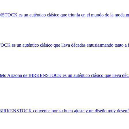
OCK es un auténtico clásico que triunfa en el mundo de la moda grac
 es un auténtico clásico que lleva décadas entusiasmando tanto a h
elo Arizona de BIRKENSTOCK es un auténtico clásico que lleva déca
 BIRKENSTOCK convence por su buen ajuste y un diseño muy desenfa