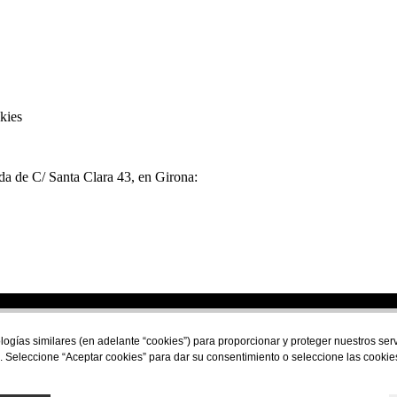
kies
nda de C/ Santa Clara 43, en Girona:
Financiado por la Unión Europea - NextGeneration E
logías similares (en adelante “cookies”) para proporcionar y proteger nuestros se
. Seleccione “Aceptar cookies” para dar su consentimiento o seleccione las cookie