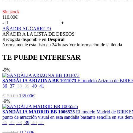
Sin stock
110.00
€
-
+
AÑADIR AL CARRITO
AÑADIR A LA LISTA DE DESEOS
Recogida disponible en
Despiral
Normalmente está listo en 24 horas Ver información de la tienda
TE PUEDE INTERESAR
-9%
SANDÀLIA ARIZONA BB 1011073
El modelo Arizona de BIRKEN
36
37
38
39
40
41
€150.00
135.00€
-9%
SANDÀLIA MADRID BB 1006525
El modelo Madrid de BIRKENSTO
punto de atracción visual en esta sandalia bastante sencilla en sus dem
36
37
38
39
40
41
€130.00
117.00€