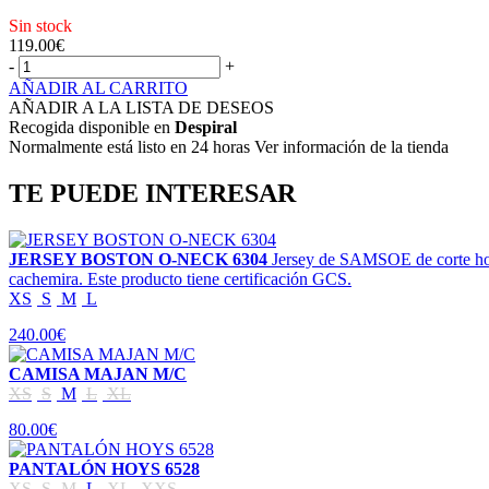
Sin stock
119.00
€
-
+
AÑADIR AL CARRITO
AÑADIR A LA LISTA DE DESEOS
Recogida disponible en
Despiral
Normalmente está listo en 24 horas Ver información de la tienda
TE PUEDE INTERESAR
JERSEY BOSTON O-NECK 6304
Jersey de SAMSOE de corte holg
cachemira. Este producto tiene certificación GCS.
XS
S
M
L
240.00€
CAMISA MAJAN M/C
XS
S
M
L
XL
80.00€
PANTALÓN HOYS 6528
XS
S
M
L
XL
XXS