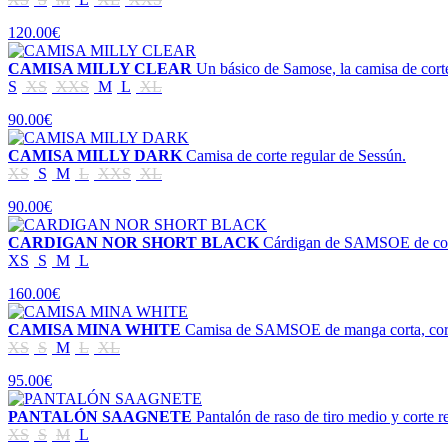
120.00€
CAMISA MILLY CLEAR
Un básico de Samose, la camisa de corte
S
XS
XXS
M
L
XL
90.00€
CAMISA MILLY DARK
Camisa de corte regular de Sessún.
XS
S
M
L
XXS
XL
90.00€
CARDIGAN NOR SHORT BLACK
Cárdigan de SAMSOE de corte 
XS
S
M
L
160.00€
CAMISA MINA WHITE
Camisa de SAMSOE de manga corta, corte h
XS
S
M
L
XL
95.00€
PANTALÓN SAAGNETE
Pantalón de raso de tiro medio y cort
XS
S
M
L