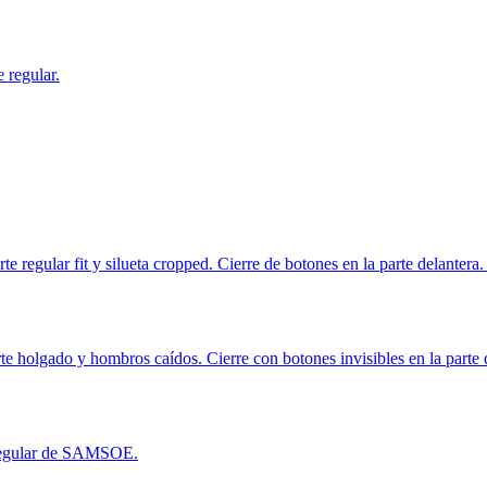
 regular.
regular fit y silueta cropped. Cierre de botones en la parte delantera.
olgado y hombros caídos. Cierre con botones invisibles en la parte d
e regular de SAMSOE.