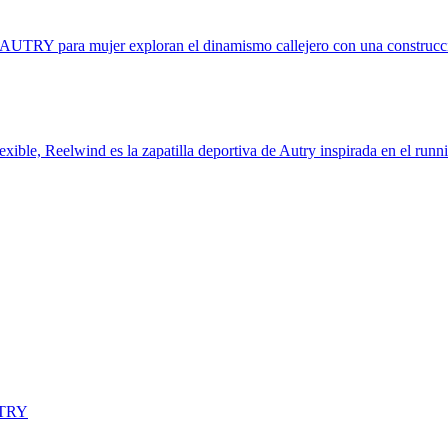
e AUTRY para mujer exploran el dinamismo callejero con una construcci
xible, Reelwind es la zapatilla deportiva de Autry inspirada en el runn
UTRY