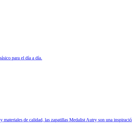
sico para el día a día.
materiales de calidad, las zapatillas Medalist Autry son una inspiració