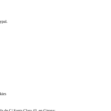
ypal.
kies
nda de C/ Santa Clara 43, en Girona: