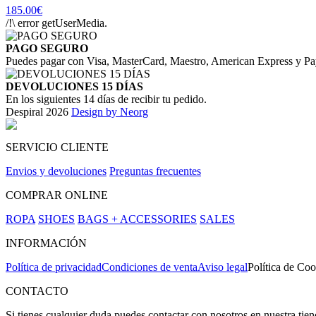
185.00€
/!\ error getUserMedia.
PAGO SEGURO
Puedes pagar con Visa, MasterCard, Maestro, American Express y Pa
DEVOLUCIONES 15 DÍAS
En los siguientes 14 días de recibir tu pedido.
Despiral 2026
Design by Neorg
SERVICIO CLIENTE
Envios y devoluciones
Preguntas frecuentes
COMPRAR ONLINE
ROPA
SHOES
BAGS + ACCESSORIES
SALES
INFORMACIÓN
Política de privacidad
Condiciones de venta
Aviso legal
Política de Coo
CONTACTO
Si tienes cualquier duda puedes contactar con nosotros en nuestra tie