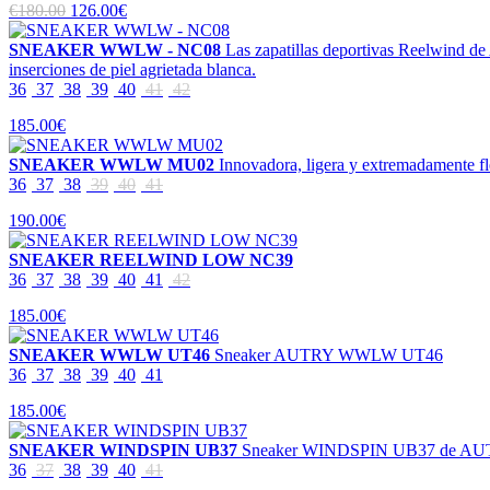
€180.00
126.00€
SNEAKER WWLW - NC08
Las zapatillas deportivas Reelwind d
inserciones de piel agrietada blanca.
36
37
38
39
40
41
42
185.00€
SNEAKER WWLW MU02
Innovadora, ligera y extremadamente fle
36
37
38
39
40
41
190.00€
SNEAKER REELWIND LOW NC39
36
37
38
39
40
41
42
185.00€
SNEAKER WWLW UT46
Sneaker AUTRY WWLW UT46
36
37
38
39
40
41
185.00€
SNEAKER WINDSPIN UB37
Sneaker WINDSPIN UB37 de A
36
37
38
39
40
41