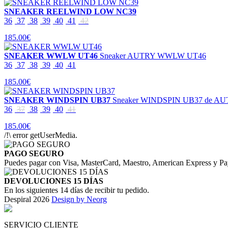
SNEAKER REELWIND LOW NC39
36
37
38
39
40
41
42
185.00€
SNEAKER WWLW UT46
Sneaker AUTRY WWLW UT46
36
37
38
39
40
41
185.00€
SNEAKER WINDSPIN UB37
Sneaker WINDSPIN UB37 de A
36
37
38
39
40
41
185.00€
/!\ error getUserMedia.
PAGO SEGURO
Puedes pagar con Visa, MasterCard, Maestro, American Express y Pa
DEVOLUCIONES 15 DÍAS
En los siguientes 14 días de recibir tu pedido.
Despiral 2026
Design by Neorg
SERVICIO CLIENTE