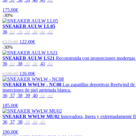
175.00€
-30%
SNEAKER AULW LL05
36
37
38
39
40
41
42
€175.00
122.00€
-30%
SNEAKER AULW LS21
Reconstruida con proporciones modernas y 
36
37
38
39
40
41
42
€180.00
126.00€
SNEAKER WWLW - NC08
Las zapatillas deportivas Reelwind d
inserciones de piel agrietada blanca.
36
37
38
39
40
41
42
185.00€
SNEAKER WWLW MU02
Innovadora, ligera y extremadamente fle
36
37
38
39
40
41
190.00€