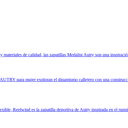
materiales de calidad, las zapatillas Medalist Autry son una inspiració
e AUTRY para mujer exploran el dinamismo callejero con una construcci
xible, Reelwind es la zapatilla deportiva de Autry inspirada en el runn