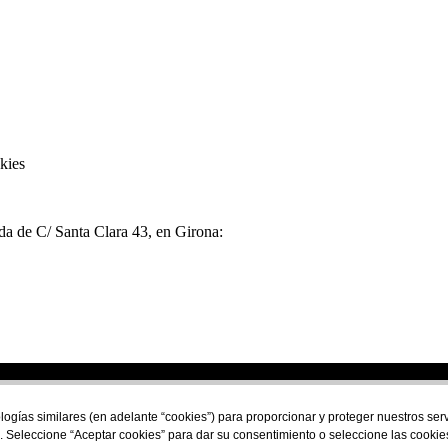
kies
nda de C/ Santa Clara 43, en Girona:
Financiado por la Unión Europea - NextGeneration E
logías similares (en adelante “cookies”) para proporcionar y proteger nuestros se
. Seleccione “Aceptar cookies” para dar su consentimiento o seleccione las cookie