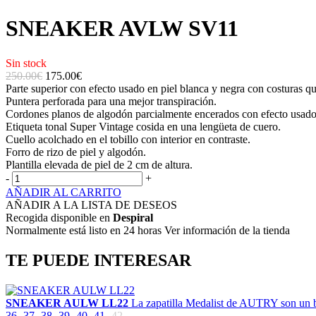
SNEAKER AVLW SV11
Sin stock
250.00€
175.00
€
Parte superior con efecto usado en piel blanca y negra con costuras qu
Puntera perforada para una mejor transpiración.
Cordones planos de algodón parcialmente encerados con efecto usado
Etiqueta tonal Super Vintage cosida en una lengüeta de cuero.
Cuello acolchado en el tobillo con interior en contraste.
Forro de rizo de piel y algodón.
Plantilla elevada de piel de 2 cm de altura.
-
+
AÑADIR AL CARRITO
AÑADIR A LA LISTA DE DESEOS
Recogida disponible en
Despiral
Normalmente está listo en 24 horas Ver información de la tienda
TE PUEDE INTERESAR
SNEAKER AULW LL22
La zapatilla Medalist de AUTRY son un bá
36
37
38
39
40
41
42