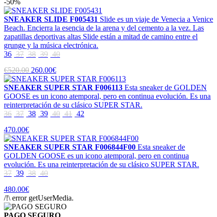
-50%
SNEAKER SLIDE F005431
Slide es un viaje de Venecia a Venice
Beach. Encierra la esencia de la arena y del cemento a la vez. Las
zapatillas deportivas altas Slide están a mitad de camino entre el
grunge y la música electrónica.
36
37
38
39
40
€520.00
260.00€
SNEAKER SUPER STAR F006113
Esta sneaker de GOLDEN
GOOSE es un icono atemporal, pero en continua evolución. Es una
reinterpretación de su clásico SUPER STAR.
36
37
38
39
40
41
42
470.00€
SNEAKER SUPER STAR F006844F00
Esta sneaker de
GOLDEN GOOSE es un icono atemporal, pero en continua
evolución. Es una reinterpretación de su clásico SUPER STAR.
37
39
38
40
480.00€
/!\ error getUserMedia.
PAGO SEGURO