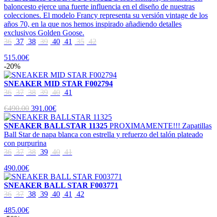
baloncesto ejerce una fuerte influencia en el diseño de nuestras
colecciones. El modelo Francy representa su versión vintage de los
años 70, en la que nos hemos inspirado añadiendo detalles
exclusivos Golden Goose.
36
37
38
39
40
41
35
42
515.00€
-20%
SNEAKER MID STAR F002794
36
37
38
39
40
41
€490.00
391.00€
SNEAKER BALLSTAR 11325
PROXIMAMENTE!!! Zapatillas
Ball Star de napa blanca con estrella y refuerzo del talón plateado
con purpurina
36
37
38
39
40
41
490.00€
SNEAKER BALL STAR F003771
36
37
38
39
40
41
42
485.00€