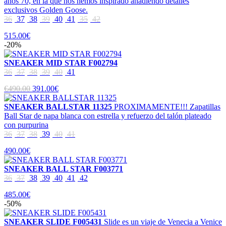
años 70, en la que nos hemos inspirado añadiendo detalles
exclusivos Golden Goose.
36
37
38
39
40
41
35
42
515.00€
-20%
SNEAKER MID STAR F002794
36
37
38
39
40
41
€490.00
391.00€
SNEAKER BALLSTAR 11325
PROXIMAMENTE!!! Zapatillas
Ball Star de napa blanca con estrella y refuerzo del talón plateado
con purpurina
36
37
38
39
40
41
490.00€
SNEAKER BALL STAR F003771
36
37
38
39
40
41
42
485.00€
-50%
SNEAKER SLIDE F005431
Slide es un viaje de Venecia a Venice