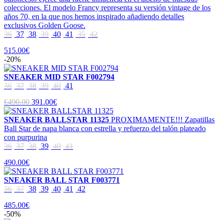
colecciones. El modelo Francy representa su versión vintage de los
años 70, en la que nos hemos inspirado añadiendo detalles
exclusivos Golden Goose.
36
37
38
39
40
41
35
42
515.00€
-20%
SNEAKER MID STAR F002794
36
37
38
39
40
41
€490.00
391.00€
SNEAKER BALLSTAR 11325
PROXIMAMENTE!!! Zapatillas
Ball Star de napa blanca con estrella y refuerzo del talón plateado
con purpurina
36
37
38
39
40
41
490.00€
SNEAKER BALL STAR F003771
36
37
38
39
40
41
42
485.00€
-50%