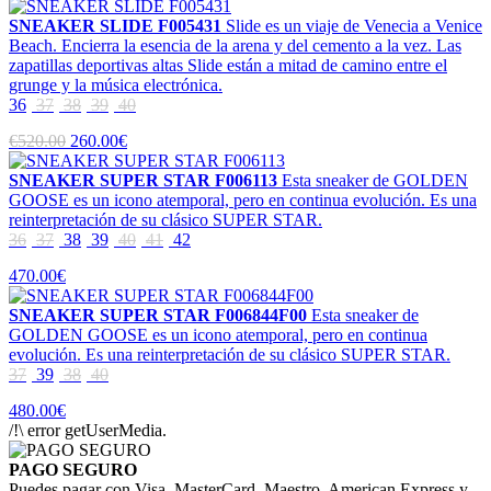
SNEAKER SLIDE F005431
Slide es un viaje de Venecia a Venice
Beach. Encierra la esencia de la arena y del cemento a la vez. Las
zapatillas deportivas altas Slide están a mitad de camino entre el
grunge y la música electrónica.
36
37
38
39
40
€520.00
260.00€
SNEAKER SUPER STAR F006113
Esta sneaker de GOLDEN
GOOSE es un icono atemporal, pero en continua evolución. Es una
reinterpretación de su clásico SUPER STAR.
36
37
38
39
40
41
42
470.00€
SNEAKER SUPER STAR F006844F00
Esta sneaker de
GOLDEN GOOSE es un icono atemporal, pero en continua
evolución. Es una reinterpretación de su clásico SUPER STAR.
37
39
38
40
480.00€
/!\ error getUserMedia.
PAGO SEGURO
Puedes pagar con Visa, MasterCard, Maestro, American Express y