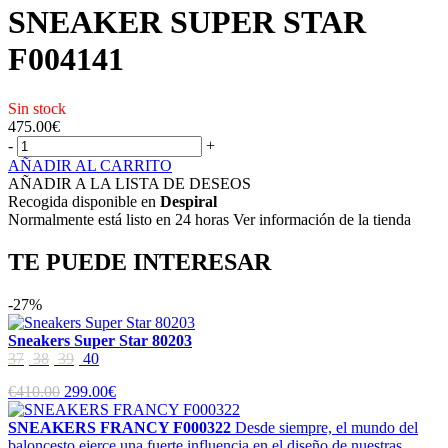
SNEAKER SUPER STAR
F004141
Sin stock
475.00
€
-
+
AÑADIR AL CARRITO
AÑADIR A LA LISTA DE DESEOS
Recogida disponible en
Despiral
Normalmente está listo en 24 horas Ver información de la tienda
TE PUEDE INTERESAR
-27%
Sneakers Super Star 80203
37
38
39
40
€410.00
299.00€
SNEAKERS FRANCY F000322
Desde siempre, el mundo del
baloncesto ejerce una fuerte influencia en el diseño de nuestras