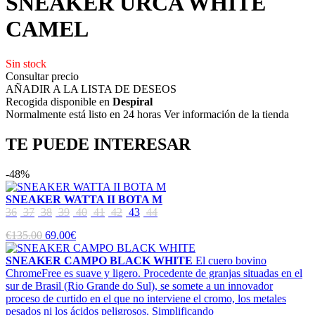
SNEAKER URCA WHITE
CAMEL
Sin stock
Consultar precio
AÑADIR A LA LISTA DE DESEOS
Recogida disponible en
Despiral
Normalmente está listo en 24 horas Ver información de la tienda
TE PUEDE INTERESAR
-48%
SNEAKER WATTA II BOTA M
36
37
38
39
40
41
42
43
44
€135.00
69.00€
SNEAKER CAMPO BLACK WHITE
El cuero bovino
ChromeFree es suave y ligero. Procedente de granjas situadas en el
sur de Brasil (Rio Grande do Sul), se somete a un innovador
proceso de curtido en el que no interviene el cromo, los metales
pesados ni los ácidos peligrosos. Simplificando