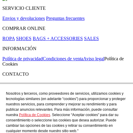
SERVICIO CLIENTE
Envios y devoluciones
Preguntas frecuentes
COMPRAR ONLINE
ROPA
SHOES
BAGS + ACCESSORIES
SALES
INFORMACIÓN
Política de privacidad
Condiciones de venta
Aviso legal
Política de
Cookies
CONTACTO
Si tienes cualquier duda puedes contactar con nosotros en nuestra
tienda de C/ Santa Clara 43, en Girona:
Nosotros y terceros, como proveedores de servicios, utilizamos cookies y
tecnologías similares (en adelante “cookies”) para proporcionar y proteger
TEL: +34 972 21 30 04
nuestros servicios, para comprender y mejorar su rendimiento y para
EMAIL: despiral@despiral.com
publicar anuncios relevantes. Para más información, puede consultar
nuestra
Política de Cookies
. Seleccione “Aceptar cookies” para dar su
SÍGUENOS EN
consentimiento o seleccione las cookies que desea autorizar. Puede
Instagram
cambiar las opciones de las cookies y retirar su consentimiento en
cualquier momento desde nuestro sitio web."