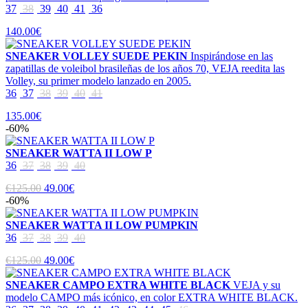
37
38
39
40
41
36
140.00€
SNEAKER VOLLEY SUEDE PEKIN
Inspirándose en las
zapatillas de voleibol brasileñas de los años 70, VEJA reedita las
Volley, su primer modelo lanzado en 2005.
36
37
38
39
40
41
135.00€
-60%
SNEAKER WATTA II LOW P
36
37
38
39
40
€125.00
49.00€
-60%
SNEAKER WATTA II LOW PUMPKIN
36
37
38
39
40
€125.00
49.00€
SNEAKER CAMPO EXTRA WHITE BLACK
VEJA y su
modelo CAMPO más icónico, en color EXTRA WHITE BLACK.