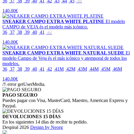
36
37
38
39
40
41
42
43
44
45
46
140.00€
SNEAKER CAMPO EXTRA WHITE PLATINE
El modelo
CAMPO de VEJA és el modelo más icónico.
36
37
38
39
40
41
42
140.00€
SNEAKER CAMPO EXTRA WHITE NATURAL SUEDE
El
modelo Campo de Veja és el más icónico y atemporal de todos los
modelos.
36
37
38
39
40
41
42
41M
42M
43M
44M
45M
46M
140.00€
/!\ error getUserMedia.
PAGO SEGURO
Puedes pagar con Visa, MasterCard, Maestro, American Express y
Paypal.
DEVOLUCIONES 15 DÍAS
En los siguientes 14 días de recibir tu pedido.
Despiral 2026
Design by Neorg