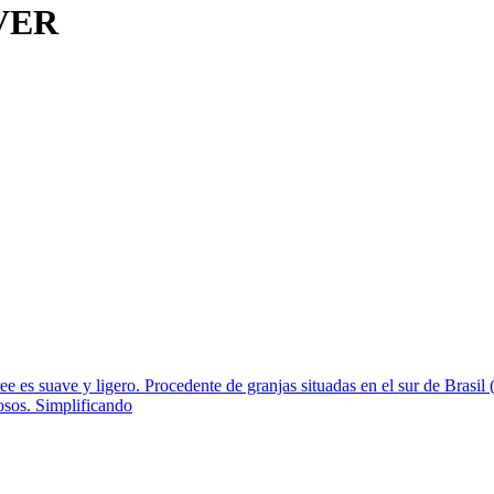
VER
 es suave y ligero. Procedente de granjas situadas en el sur de Brasil
rosos. Simplificando