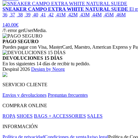
SNEAKER CAMPO EXTRA WHITE NATURAL SUEDE
El m
36
37
38
39
40
41
42
41M
42M
43M
44M
45M
46M
140.00€
/!\ error getUserMedia.
PAGO SEGURO
Puedes pagar con Visa, MasterCard, Maestro, American Express y Pa
DEVOLUCIONES 15 DÍAS
En los siguientes 14 días de recibir tu pedido.
Despiral 2026
Design by Neorg
SERVICIO CLIENTE
Envios y devoluciones
Preguntas frecuentes
COMPRAR ONLINE
ROPA
SHOES
BAGS + ACCESSORIES
SALES
INFORMACIÓN
Política de privacidad
Condiciones de venta
Aviso legal
Política de Coo