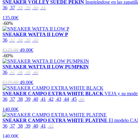
SNEAKER VOLLEY SUEDE PEKIN
Inspirándose en las zapatil
36
37
38
39
40
41
135.00€
-60%
SNEAKER WATTA II LOW P
36
37
38
39
40
€125.00
49.00€
-60%
SNEAKER WATTA II LOW PUMPKIN
36
37
38
39
40
€125.00
49.00€
SNEAKER CAMPO EXTRA WHITE BLACK
VEJA y su mod
36
37
38
39
40
41
42
43
44
45
46
140.00€
SNEAKER CAMPO EXTRA WHITE PLATINE
El modelo CAM
36
37
38
39
40
41
42
140.00€