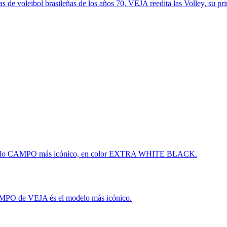
las de voleibol brasileñas de los años 70, VEJA reedita las Volley, su 
elo CAMPO más icónico, en color EXTRA WHITE BLACK.
PO de VEJA és el modelo más icónico.