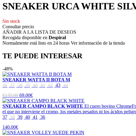
SNEAKER URCA WHITE SIL
Sin stock
Consultar precio
AÑADIR A LA LISTA DE DESEOS
Recogida disponible en
Despiral
Normalmente está listo en 24 horas Ver información de la tienda
TE PUEDE INTERESAR
-48%
SNEAKER WATTA II BOTA M
36
37
38
39
40
41
42
43
44
€135.00
69.00€
SNEAKER CAMPO BLACK WHITE
El cuero bovino ChromeFree
el que no interviene el cromo, los metales pesados ni los ácidos pelig
37
38
39
40
41
36
140.00€