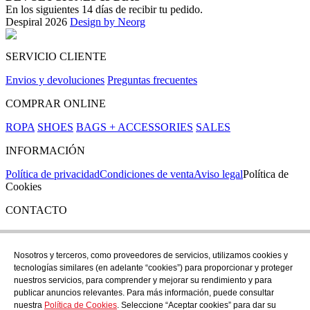
En los siguientes 14 días de recibir tu pedido.
Despiral 2026
Design by Neorg
SERVICIO CLIENTE
Envios y devoluciones
Preguntas frecuentes
COMPRAR ONLINE
ROPA
SHOES
BAGS + ACCESSORIES
SALES
INFORMACIÓN
Política de privacidad
Condiciones de venta
Aviso legal
Política de
Cookies
CONTACTO
Si tienes cualquier duda puedes contactar con nosotros en nuestra
tienda de C/ Santa Clara 43, en Girona:
Nosotros y terceros, como proveedores de servicios, utilizamos cookies y
tecnologías similares (en adelante “cookies”) para proporcionar y proteger
TEL: +34 972 21 30 04
nuestros servicios, para comprender y mejorar su rendimiento y para
EMAIL: despiral@despiral.com
publicar anuncios relevantes. Para más información, puede consultar
nuestra
Política de Cookies
. Seleccione “Aceptar cookies” para dar su
SÍGUENOS EN