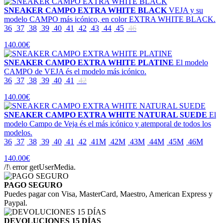
SNEAKER CAMPO EXTRA WHITE BLACK
VEJA y su
modelo CAMPO más icónico, en color EXTRA WHITE BLACK.
36
37
38
39
40
41
42
43
44
45
46
140.00€
SNEAKER CAMPO EXTRA WHITE PLATINE
El modelo
CAMPO de VEJA és el modelo más icónico.
36
37
38
39
40
41
42
140.00€
SNEAKER CAMPO EXTRA WHITE NATURAL SUEDE
El
modelo Campo de Veja és el más icónico y atemporal de todos los
modelos.
36
37
38
39
40
41
42
41M
42M
43M
44M
45M
46M
140.00€
/!\ error getUserMedia.
PAGO SEGURO
Puedes pagar con Visa, MasterCard, Maestro, American Express y
Paypal.
DEVOLUCIONES 15 DÍAS