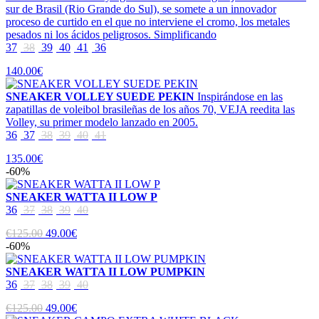
sur de Brasil (Rio Grande do Sul), se somete a un innovador
proceso de curtido en el que no interviene el cromo, los metales
pesados ni los ácidos peligrosos. Simplificando
37
38
39
40
41
36
140.00€
SNEAKER VOLLEY SUEDE PEKIN
Inspirándose en las
zapatillas de voleibol brasileñas de los años 70, VEJA reedita las
Volley, su primer modelo lanzado en 2005.
36
37
38
39
40
41
135.00€
-60%
SNEAKER WATTA II LOW P
36
37
38
39
40
€125.00
49.00€
-60%
SNEAKER WATTA II LOW PUMPKIN
36
37
38
39
40
€125.00
49.00€