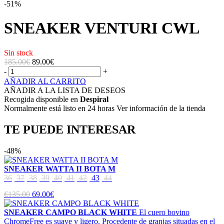
-51%
SNEAKER VENTURI CWL
Sin stock
185.00€
89.00
€
-
+
AÑADIR AL CARRITO
AÑADIR A LA LISTA DE DESEOS
Recogida disponible en
Despiral
Normalmente está listo en 24 horas Ver información de la tienda
TE PUEDE INTERESAR
-48%
SNEAKER WATTA II BOTA M
36
37
38
39
40
41
42
43
44
€135.00
69.00€
SNEAKER CAMPO BLACK WHITE
El cuero bovino
ChromeFree es suave y ligero. Procedente de granjas situadas en el