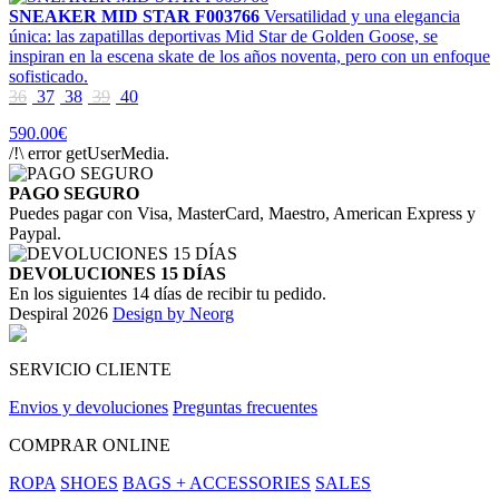
SNEAKER MID STAR F003766
Versatilidad y una elegancia
única: las zapatillas deportivas Mid Star de Golden Goose, se
inspiran en la escena skate de los años noventa, pero con un enfoque
sofisticado.
36
37
38
39
40
590.00€
/!\ error getUserMedia.
PAGO SEGURO
Puedes pagar con Visa, MasterCard, Maestro, American Express y
Paypal.
DEVOLUCIONES 15 DÍAS
En los siguientes 14 días de recibir tu pedido.
Despiral 2026
Design by Neorg
SERVICIO CLIENTE
Envios y devoluciones
Preguntas frecuentes
COMPRAR ONLINE
ROPA
SHOES
BAGS + ACCESSORIES
SALES