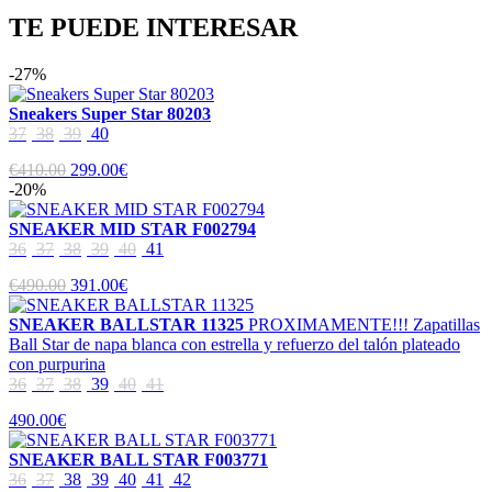
TE PUEDE INTERESAR
-27%
Sneakers Super Star 80203
37
38
39
40
€410.00
299.00€
-20%
SNEAKER MID STAR F002794
36
37
38
39
40
41
€490.00
391.00€
SNEAKER BALLSTAR 11325
PROXIMAMENTE!!! Zapatillas
Ball Star de napa blanca con estrella y refuerzo del talón plateado
con purpurina
36
37
38
39
40
41
490.00€
SNEAKER BALL STAR F003771
36
37
38
39
40
41
42