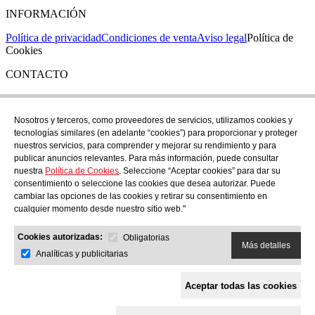
INFORMACIÓN
Política de privacidad
Condiciones de venta
Aviso legal
Política de
Cookies
CONTACTO
Si tienes cualquier duda puedes contactar con nosotros en nuestra
tienda de C/ Santa Clara 43, en Girona:
Nosotros y terceros, como proveedores de servicios, utilizamos cookies y
tecnologías similares (en adelante “cookies”) para proporcionar y proteger
TEL: +34 972 21 30 04
nuestros servicios, para comprender y mejorar su rendimiento y para
EMAIL: despiral@despiral.com
publicar anuncios relevantes. Para más información, puede consultar
nuestra
Política de Cookies
. Seleccione “Aceptar cookies” para dar su
SÍGUENOS EN
consentimiento o seleccione las cookies que desea autorizar. Puede
Instagram
cambiar las opciones de las cookies y retirar su consentimiento en
cualquier momento desde nuestro sitio web."
Financiado por la Unión Europea -
Cookies autorizadas:
NextGeneration EU
Obligatorias
Más detalles
Analíticas y publicitarias
Aceptar todas las cookies