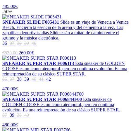
485.00€
-50%
SNEAKER SLIDE F005431
Slide es un viaje de Venecia a Venice
Beach. Encierra la esencia de la arena y del cemento a la vez. Las
zapatillas deportivas altas Slide están a mitad de camino entre el
grunge y la música electrónica.
36
37
38
39
40
€520.00
260.00€
SNEAKER SUPER STAR F006113
Esta sneaker de GOLDEN
GOOSE es un icono atemporal, pero en continua evolución. Es una
reinterpretación de su clásico SUPER STAR.
36
37
38
39
40
41
42
470.00€
SNEAKER SUPER STAR F006844F00
Esta sneaker de
GOLDEN GOOSE es un icono atemporal, pero en continua
evolución. Es una reinterpretación de su clásico SUPER STAR.
37
39
38
40
480.00€